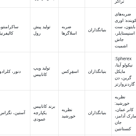
تراکز
ضربه‌های
وبنده: اوری
بایتون، ست
ضربه
تولید پیش
ساکرامنتو،
بنیانگذاران
اسنپستایلر،
اسلاگرها
رول
کالیفرنیا
جاش
اشمیت
Spherex:
نیکولو آیتا،
تولید ویپ
مایکل
بنیانگذاران
اسفِرِکس
دنور، کلرادو
کانابیس
گرین، دن
گاردنزوارتز
نظریه
خورشید:
برند کانابیس
کانر عمان،
نظریه
بنیانگذاران
یکپارچه
آستین، تگزاس
ارک آدامز،
خورشید
عمودی
جان
کنستانتین