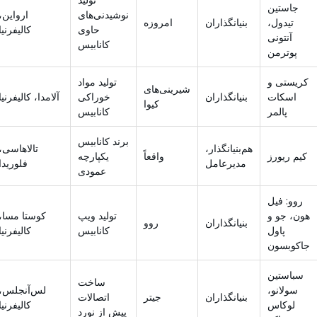
جاستین
نوشیدنی‌های
ارواین،
تیدول،
بنیانگذاران
امروزه
حاوی
کالیفرنیا
آنتونی
کانابیس
پوترمن
کریستی و
تولید مواد
شیرینی‌های
اسکات
بنیانگذاران
خوراکی
آلامدا، کالیفرنیا
کیوا
پالمر
کانابیس
برند کانابیس
هم‌بنیانگذار،
تالاهاسی،
کیم ریورز
واقعاً
یکپارچه
مدیرعامل
فلوریدا
عمودی
روو: فیل
هون، جو و
تولید ویپ
کوستا مسا،
بنیانگذاران
روو
پاول
کانابیس
کالیفرنیا
جاکوبسون
سباستین
ساخت
سولانو،
لس‌آنجلس،
بنیانگذاران
جیتر
اتصالات
لوکاس
کالیفرنیا
پیش از نورد