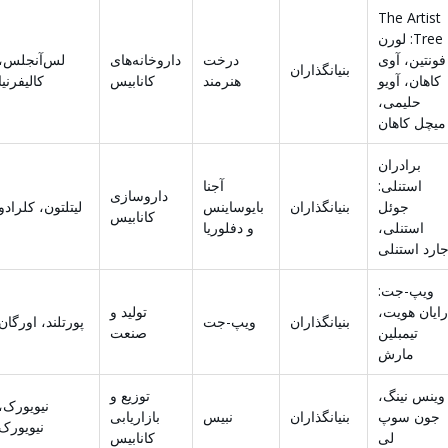
The Artist
Tree: لورن
فونتین، آوی
درخت
داروخانه‌های
لس‌آنجلس،
بنیانگذاران
کاهان، آویو
هنرمند
کانابیس
کالیفرنیا
حلیمی،
میچل کاهان
برادران
استنلی:
آجنا
داروسازی
جوئل
بنیانگذاران
بایوساینس
لیتلتون، کلرادو
کانابیس
استنلی،
و دفلوریا
ارد استنلی
ویپ-جت:
رایان هویت،
تولید و
بنیانگذاران
ویپ-جت
پورتلند، اورگان
تیمبلین
صنعت
مارش
وینس نینگ،
توزیع و
نیویورک،
جون سوپ
بنیانگذاران
نبیس
بازاریابی
نیویورک
لی
کانابیس