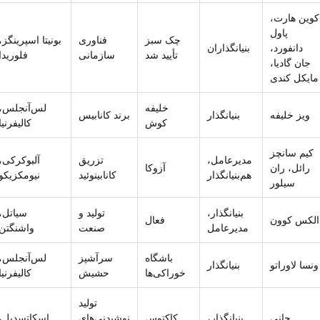
کوین هارت،
پاول
چک سبز
فناوری
بونیتا اسپرینگز،
دانفورد،
بنیانگذاران
تأیید شد
سازمانی
فلوریدا
جان گادیا،
مایکل کندی
خلیفه
لس‌آنجلس،
ویز خلیفه
بنیانگذار
برند کانابیس
کوش
کالیفرنیا
کیم سانچز
مدیرعامل،
تزریق
آلبوکرکی،
رائل، ران
آزوکا
هم‌بنیانگذار
کانابینوئید
نیومکزیکو
سیلور
بنیانگذار،
تولید و
سیاتل،
الکس کوون
فعال
مدیرعامل
صنعت
واشنگتن
باشگاه
سرآشپز
لس‌آنجلس،
ونسا لاوراتو
بنیانگذار
خوراکی‌ها
حشیش
کالیفرنیا
تولید
جانی
بنیانگذار،
کاکتوس
نوشیدنی‌های
اسکاتسدیل،