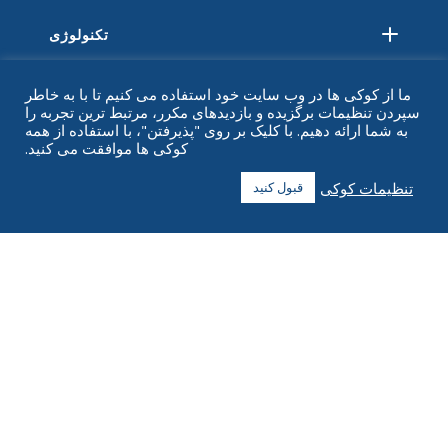
تکنولوژی
منابع
ما از کوکی ها در وب سایت خود استفاده می کنیم تا با به خاطر
سپردن تنظیمات برگزیده و بازدیدهای مکرر، مرتبط ترین تجربه را
درباره
به شما ارائه دهیم. با کلیک بر روی "پذیرفتن"، با استفاده از همه
کوکی ها موافقت می کنید.
سوالات متداول
تنظیمات کوکی
قبول کنید
تماس بگیرید
+1 916 623 4886
+1 888 612 9895
رایگان
2269 Chestnut St., Suite 226 San Francisco, CA 94123
مرکز تحقق
۱۱۸۲ خیابان کپیتال، جنوب غربی
سدار رپیدز، آیووا ۵۲۴۰۴