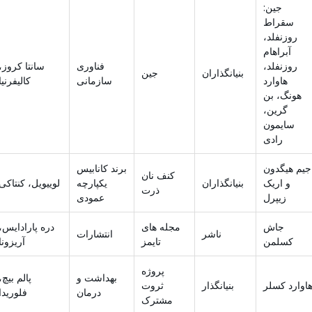
جین:
سقراط
روزنفلد،
آبراهام
روزنفلد،
فناوری
سانتا کروز،
بنیانگذاران
جین
هاوارد
سازمانی
کالیفرنیا
هونگ، بن
گرین،
سایمون
رادی
جیم هیگدون
برند کانابیس
کنف نان
و اریک
بنیانگذاران
یکپارچه
لوییویل، کنتاکی
ذرت
زیپرل
عمودی
جاش
مجله های
دره پارادایس،
ناشر
انتشارات
کسلمن
تایمز
آریزونا
پروژه
بهداشت و
پالم بیچ،
اوارد کسلر
بنیانگذار
ثروت
درمان
فلوریدا
مشترک