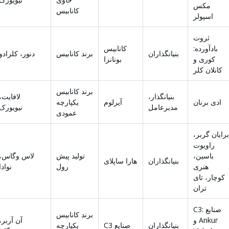
مکس
کانابیس
اسپولر
ثروت
بادآورده:
کانابیس
بنیانگذاران
برند کانابیس
دنور، کلرادو
کوری و
بونانزا
کانلان کلر
برند کانابیس
بنیانگذار،
لافایت،
ادی برنان
آیرلوم
یکپارچه
مدیرعامل
نیویورک
عمودی
برایان گربر،
راویوت
باسین،
تولید پیش
لاس وگاس،
بنیانگذاران
هارا ساپلای
هنری
رول
نوادا
کوچار، تای
تران
صنایع C3:
برند کانابیس
Ankur و
آن آربر،
بنیانگذاران
صنایع C3
یکپارچه