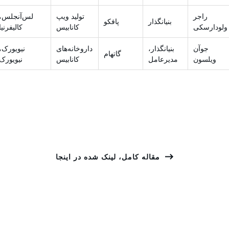
راجر
تولید ویپ
لس‌آنجلس،
بنیانگذار
پافکو
ولودارسکی
کانابیس
کالیفرنیا
جوآن
بنیانگذار،
داروخانه‌های
نیویورک،
گاتهام
ویلسون
مدیرعامل
کانابیس
نیویورک
مقاله کامل، لینک شده در اینجا