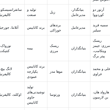
آرتور دو
بنیانگذار،
تولید و
سانفرانسیسکو،
زیل
کوردووا
مدیرعامل
صنعت
کالیفرنیا
سمیه فرید
برندهای
مدیرعامل
برند کانابیس
آتلانتا، جورجیا
سیلبر
خوراکی
ریسک
مرزی: جیمز
ریسک
نورواک،
بنیانگذاران
بیمه
ویتکامب،
مرزی
کنتیکت
پیتر برگ
برند کانابیس
لی و محمد
لانگ بیچ،
بنیانگذاران
موها مدز
یکپارچه
غراوی
کالیفرنیا
عمودی
تولید
هارولد هان،
نوشیدنی‌های
بنیانگذاران
ورتوسا
اوکلند، کالیفرنیا
بن لارسون
حاوی
کانابیس