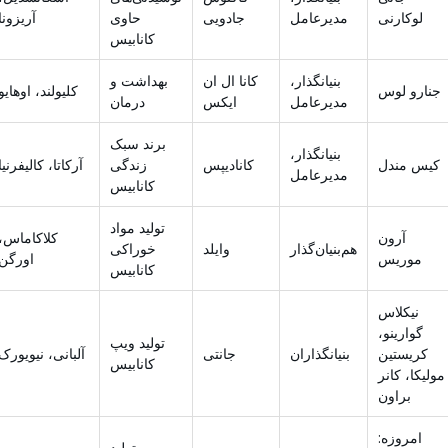
لوکارنی
مدیرعامل
جادویی
حاوی
آریزونا
کانابیس
بنیانگذار،
کانا ال ان
بهداشت و
جنارو لوس
کلیولند، اوهایو
مدیرعامل
ایکس
درمان
برند سبک
بنیانگذار،
کیس مندل
کانادیپس
زندگی
آرکاتا، کالیفرنیا
مدیرعامل
کانابیس
تولید مواد
آرون
کلاکاماس،
هم‌بنیان‌گذار
وایلد
خوراکی
موریس
اورگن
کانابیس
نیکلاس
گوارینو،
تولید ویپ
کریستین
بنیانگذاران
جانتی
آلبانی، نیویورک
کانابیس
مولیکا، کانر
براون
امروزه:
تولید