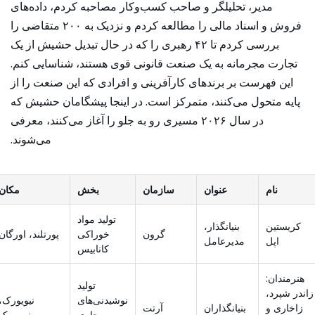
مدیر، تحلیلگر و صاحب کسب‌وکار مصاحبه کردم، داده‌های
فروش و اسناد مالی را مطالعه کردم و نزدیک به ۲۰۰ متقاضی را
بررسی کردم تا ۴۲ رهبری را که در حال تبدیل حشیش از یک
تجارت مجرمانه به یک صنعت قانونی قوی هستند، شناسایی کنم.
این فهرست بر برندهای کارآفرینی و افرادی که این صنعت را از
پایه متحول می‌کنند، متمرکز است. در اینجا پیشگامان حشیش که
در سال ۲۰۲۶ مسیری رو به جلو را آغاز می‌کنند، معرفی
می‌شوند.
نام
عنوان
سازمان
بخش
مکان
تولید مواد
کریستین
بنیانگذار،
گرون
خوراکی
پورتلند، اورگان
اپل
مدیرعامل
کانابیس
هنرمندان:
تولید
زاندر شپرد،
نوشیدنی‌های
نیویورک،
زاخاری و
بنیانگذاران
آرتت
حاوی
نیویورک