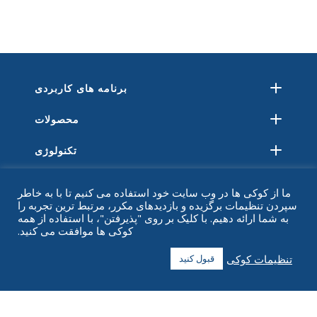
برنامه های کاربردی
محصولات
تکنولوژی
منابع
ما از کوکی ها در وب سایت خود استفاده می کنیم تا با به خاطر
سپردن تنظیمات برگزیده و بازدیدهای مکرر، مرتبط ترین تجربه را
درباره
به شما ارائه دهیم. با کلیک بر روی "پذیرفتن"، با استفاده از همه
کوکی ها موافقت می کنید.
سوالات متداول
تنظیمات کوکی
قبول کنید
تماس بگیرید
+1 916 623 4886
+1 888 612 9895
رایگان