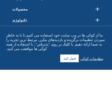
محصولات
تکنولوژی
منابع
ما از کوکی ها در وب سایت خود استفاده می کنیم تا با به خاطر
سپردن تنظیمات برگزیده و بازدیدهای مکرر، مرتبط ترین تجربه را
درباره
به شما ارائه دهیم. با کلیک بر روی "پذیرفتن"، با استفاده از همه
کوکی ها موافقت می کنید.
سوالات متداول
تنظیمات کوکی
قبول کنید
تماس بگیرید
+1 916 623 4886
+1 888 612 9895
رایگان
2269 Chestnut St., Suite 226 San Francisco, CA 94123
مرکز تحقق
۱۱۸۲ خیابان کپیتال، جنوب غربی
سدار رپیدز، آیووا ۵۲۴۰۴