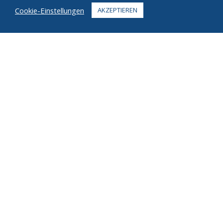
Cookie-Einstellungen
AKZEPTIEREN
KONTAKT
+1 916 623 4886
+1 888 612 9895
Zollfrei
2269 Chestnut St., Suite 226 San Francisco, CA 94123
Fulfillment Center
1182 Capital Dr. SW
Cedar Rapids, IA 52404
© 2026 Ziel. Alle Rechte vorbehalten.
Privatsphäre
Bedingungen
Urheberrechte ©