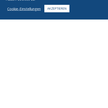
FAQ
Cookie-Einstellungen
AKZEPTIEREN
KONTAKT
+1 916 623 4886
+1 888 612 9895
Zollfrei
2269 Chestnut St., Suite 226 San Francisco, CA 94123
Fulfillment Center
1182 Capital Dr. SW
Cedar Rapids, IA 52404
© 2026 Ziel. Alle Rechte vorbehalten.
Privatsphäre
Bedingungen
Urheberrechte ©