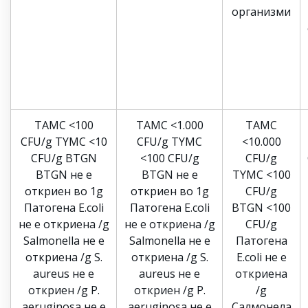
организми
TAMC <100
TAMC <1.000
TAMC
CFU/g TYMC <10
CFU/g TYMC
<10.000
CFU/g BTGN
<100 CFU/g
CFU/g
BTGN не е
BTGN не е
TYMC <100
откриен во 1g
откриен во 1g
CFU/g
Патогена E.coli
Патогена E.coli
BTGN <100
не е откриена /g
не е откриена /g
CFU/g
Salmonella не е
Salmonella не е
Патогена
откриена /g S.
откриена /g S.
E.coli не е
aureus не е
aureus не е
откриена
откриен /g P.
откриен /g P.
/g
aeruginosa не е
aeruginosa не е
Салмонела