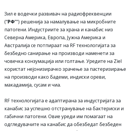
Зил е водечки развивач на радиофреквенции
(“
РФ
”“) решенија за намалување на микробните
патогени. Индустриите за храна и канабис низ
Северна Америка, Европа, Јужна Америка и
Австралија се потпираат на RF технологијата за
безбедно санирање на производи наменети за
човечка конзумација или голтање. Уредите на Ziel
користат нејонизирачко зрачење за пастеризирање
на производи како бадеми, индиски ореви,
макадамија, сусам и чиа.
RF технологијата е адаптирана за индустријата за
канабис за успешно отстранување на бактериски и
габични патогени. Овие уреди им помагаат на
одгледувачите на канабис да обезбедат безбеден