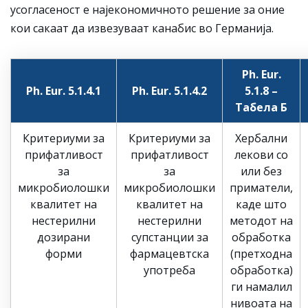
усогласеност е најекономичното решение за оние
кои сакаат да извезуваат канабис во Германија.
Ph. Eur.
Ph. Eur. 5.1.4.1
Ph. Eur. 5.1.4.2
5.1.8 –
Табела Б
Критериуми за
Критериуми за
Хербални
прифатливост
прифатливост
лекови со
за
за
или без
микробиолошки
микробиолошки
приматели,
квалитет на
квалитет на
каде што
нестерилни
нестерилни
методот на
дозирани
супстанции за
обработка
форми
фармацевтска
(претходна
употреба
обработка)
ги намалил
нивоата на