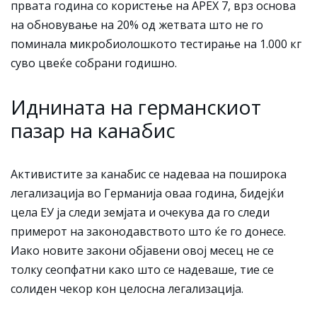
првата година со користење на APEX 7, врз основа
на обновување на 20% од жетвата што не го
поминала микробиолошкото тестирање на 1.000 кг
суво цвеќе собрани годишно.
Иднината на германскиот
пазар на канабис
Активистите за канабис се надеваа на поширока
легализација во Германија оваа година, бидејќи
цела ЕУ ја следи земјата и очекува да го следи
примерот на законодавството што ќе го донесе.
Иако новите закони објавени овој месец не се
толку сеопфатни како што се надеваше, тие се
солиден чекор кон целосна легализација.