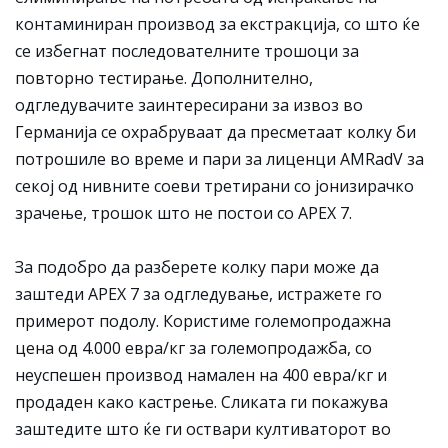
контаминиран производ за екстракција, со што ќе
се избегнат последователните трошоци за
повторно тестирање. Дополнително,
одгледувачите заинтересирани за извоз во
Германија се охрабруваат да пресметаат колку би
потрошиле во време и пари за лиценци AMRadV за
секој од нивните соеви третирани со јонизирачко
зрачење, трошок што не постои со APEX 7.
За подобро да разберете колку пари може да
заштеди APEX 7 за одгледување, истражете го
примерот подолу. Користиме големопродажна
цена од 4.000 евра/кг за големопродажба, со
неуспешен производ намален на 400 евра/кг и
продаден како кастрење. Сликата ги покажува
заштедите што ќе ги оствари култиваторот во