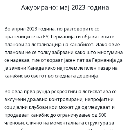
Ажурирано: мај 2023 година
Во април 2023 година, по разговорите со
пратениците на ЕУ, Германија ги објави своите
планови за легализација на канабисот. Иако овие
планови не се толку забрзани како што многумина
се надеваа, тие отвораат јасен пат за Германија да
ја замени Канада како најголем легален пазар на
канабис во светот во следната деценија.
Во оваа прва рунда рекреативна легислатива се
вклучени државно контролирани, непрофитни
социјални клубови кои можат да одгледуваат и
продаваат канабис до ограничување од 500
членови, слично на моменталната структура за