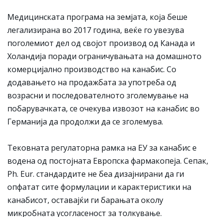
Медицинската програма на земјата, која беше
легализирана во 2017 година, веќе го увезува
поголемиот дел од својот производ од Канада и
Холандија поради ограничувањата на домашното
комерцијално производство на канабис. Со
додавањето на продажбата за употреба од
возрасни и последователното зголемување на
побарувачката, се очекува извозот на канабис во
Германија да продолжи да се зголемува.
Тековната регулаторна рамка на ЕУ за канабис е
водена од постојната Европска фармакопеја. Сепак,
Ph. Eur. стандардите не беа дизајнирани да ги
опфатат сите формулации и карактеристики на
канабисот, оставајќи ги барањата околу
микробната усогласеност за толкување.