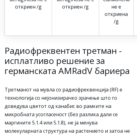
откриен /g
откриен /g
не е
откриена
/g
Радиофреквентен третман -
исплатливо решение за
германската AMRadV бариера
Третманот на мувла со радиофреквенција (RF) е
технологија со нејонизирачко зрачење што го
доведува цветот од канабис во рамките на
микробната усогласеност (без разлика дали се
маргините 5.1.4 или 5.1.8), не ја менува
молекуларната структура на растението и затоа не