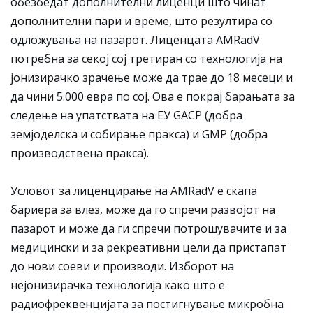
обезбедат дополнителни лиценци што чинат
дополнителни пари и време, што резултира со
одложувања на пазарот. Лиценцата AMRadV
потребна за секој сој третиран со технологија на
јонизирачко зрачење може да трае до 18 месеци и
да чини 5.000 евра по сој. Ова е покрај барањата за
следење на упатствата на ЕУ GACP (добра
земјоделска и собирање пракса) и GMP (добра
производствена пракса).
Условот за лиценцирање на AMRadV е скапа
бариера за влез, може да го спречи развојот на
пазарот и може да ги спречи потрошувачите и за
медицински и за рекреативни цели да пристапат
до нови соеви и производи. Изборот на
нејонизирачка технологија како што е
радиофреквенцијата за постигнување микробна