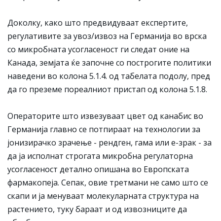
Доколку, како што предвидуваат експертите,
регулативите за увоз/извоз на Германија во врска
со микробната усогласеност ги следат оние на
Канада, земјата ќе започне со построгите политики
наведени во колона 5.1.4. од табелата подолу, пред
да го преземе пореалниот пристап од колона 5.1.8.
Операторите што извезуваат цвет од канабис во
Германија главно се потпираат на технологии за
јонизирачко зрачење - рендген, гама или е-зрак - за
да ја исполнат строгата микробна регулаторна
усогласеност детално опишана во Европската
фармакопеја. Сепак, овие третмани не само што се
скапи и ја менуваат молекуларната структура на
растението, туку бараат и од извозниците да