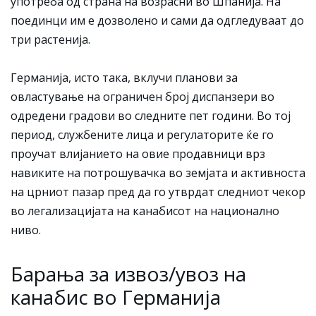
употреба од страна на возрасни во Шпанија. На
поединци им е дозволено и сами да одгледуваат до
три растенија.
Германија, исто така, вклучи планови за
овластување на ограничен број диспанзери во
одредени градови во следните пет години. Во тој
период, службените лица и регулаторите ќе го
проучат влијанието на овие продавници врз
навиките на потрошувачка во земјата и активноста
на црниот пазар пред да го утврдат следниот чекор
во легализацијата на канабисот на национално
ниво.
Барања за извоз/увоз на
канабис во Германија