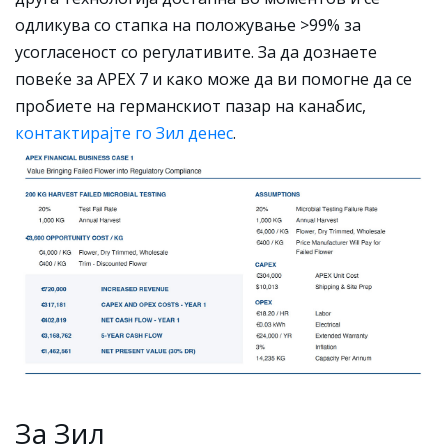
одликува со стапка на положување >99% за
усогласеност со регулативите. За да дознаете
повеќе за APEX 7 и како може да ви помогне да се
пробиете на германскиот пазар на канабис,
контактирајте го Зил денес
.
За Зил