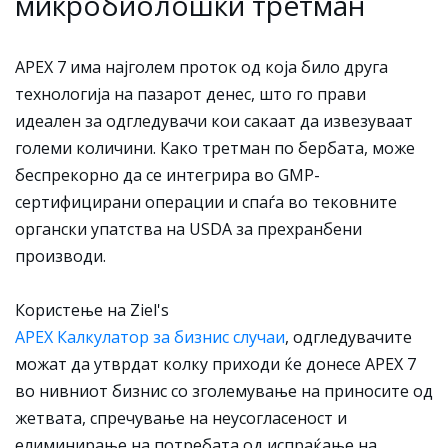
микробиолошки третман
APEX 7 има најголем проток од која било друга
технологија на пазарот денес, што го прави
идеален за одгледувачи кои сакаат да извезуваат
големи количини. Како третман по бербата, може
беспрекорно да се интегрира во GMP-
сертифицирани операции и спаѓа во тековните
органски упатства на USDA за прехранбени
производи.
Користење на Ziel's
APEX Калкулатор за бизнис случаи
, одгледувачите
можат да утврдат колку приходи ќе донесе APEX 7
во нивниот бизнис со зголемување на приносите од
жетвата, спречување на неусогласеност и
елиминирање на потребата од испраќање на