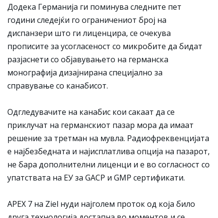
Додека Германија ги поминува следните пет
години следејќи го ограничениот број на
диспанзери што ги лиценцира, се очекува
прописите за усогласеност со микробите да бидат
разјаснети со објавувањето на германска
монографија дизајнирана специјално за
справување со канабисот.
Одгледувачите на канабис кои сакаат да се
приклучат на германскиот пазар мора да имаат
решение за третман на мувла. Радиофреквенцијата
е најбезбедната и најисплатлива опција на пазарот,
не бара дополнителни лиценци и е во согласност со
упатствата на ЕУ за GACP и GMP сертификати.
APEX 7 на Ziel нуди најголем проток од која било
друга технологија достапна во моментов и се