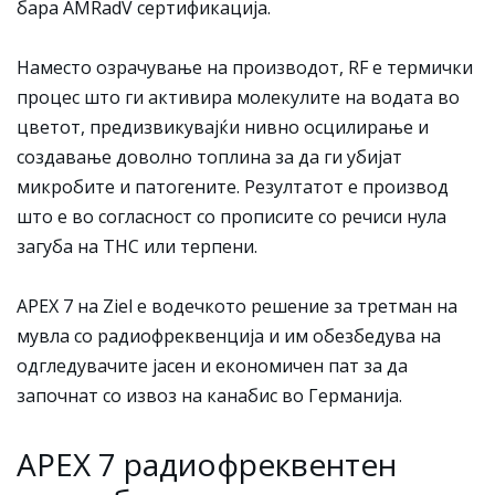
бара AMRadV сертификација.
Наместо озрачување на производот, RF е термички
процес што ги активира молекулите на водата во
цветот, предизвикувајќи нивно осцилирање и
создавање доволно топлина за да ги убијат
микробите и патогените. Резултатот е производ
што е во согласност со прописите со речиси нула
загуба на THC или терпени.
APEX 7 на Ziel е водечкото решение за третман на
мувла со радиофреквенција и им обезбедува на
одгледувачите јасен и економичен пат за да
започнат со извоз на канабис во Германија.
APEX 7 радиофреквентен