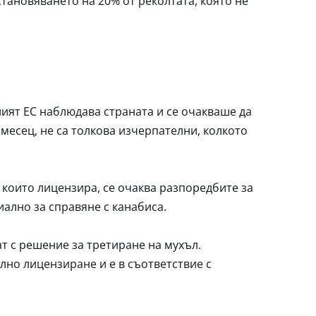
становяването на 20% от реколтата, която не
лият ЕС наблюдава страната и се очакваше да
месец, не са толкова изчерпателни, колкото
които лицензира, се очаква разпоредбите за
ално за справяне с канабиса.
ат с решение за третиране на мухъл.
лно лицензиране и е в съответствие с