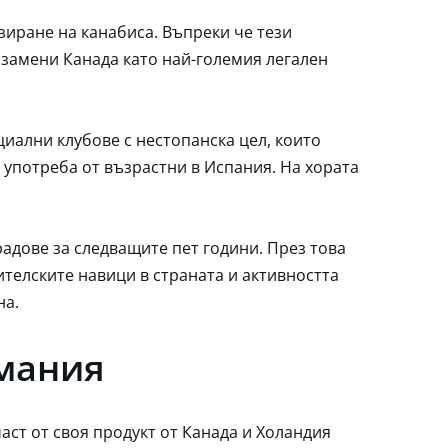
изиране на канабиса. Въпреки че тези
а замени Канада като най-големия легален
иални клубове с нестопанска цел, които
а употреба от възрастни в Испания. На хората
адове за следващите пет години. През това
телските навици в страната и активността
на.
рмания
аст от своя продукт от Канада и Холандия