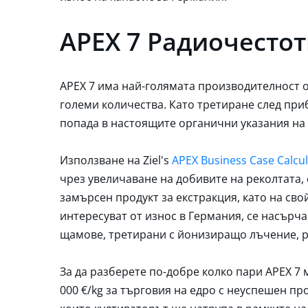
APEX 7 Радиочесто
APEX 7 има най-голямата производителност от
големи количества. Като третиране след пр
попада в настоящите органични указания на
Използване на Ziel's
APEX Business Case Calcu
чрез увеличаване на добивите на реколтата
замърсен продукт за екстракция, като на сво
интересуват от износ в Германия, се насърча
щамове, третирани с йонизиращо лъчение, ра
За да разберете по-добре колко пари APEX 7 
000 €/kg за търговия на едро с неуспешен пр