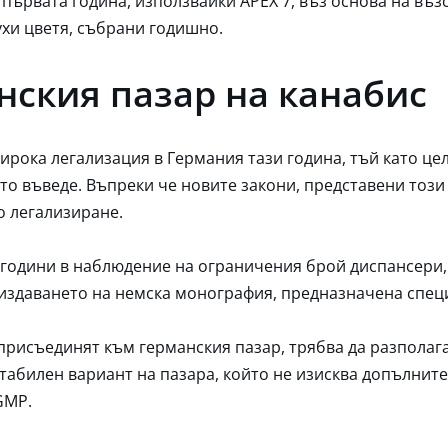
първата година, използвайки APEX 7, въз основа на въз
ухи цветя, събрани годишно.
нския пазар на канабис
ирока легализация в Германия тази година, тъй като це
то въведе. Въпреки че новите закони, представени този 
о легализиране.
години в наблюдение на ограничения брой диспансери, 
издаването на немска монография, предназначена специ
 присъединят към германския пазар, трябва да разполаг
табилен вариант на пазара, който не изисква допълните
GMP.