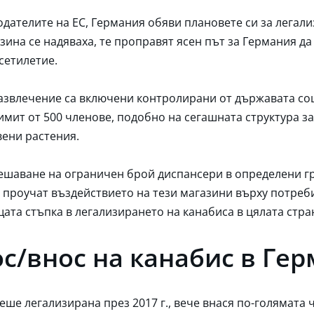
нодателите на ЕС, Германия обяви плановете си за легал
зина се надяваха, те проправят ясен път за Германия д
сетилетие.
развлечение са включени контролирани от държавата соц
имит от 500 членове, подобно на сегашната структура з
вени растения.
ешаване на ограничен брой диспансери в определени гр
проучат въздействието на тези магазини върху потреби
ата стъпка в легализирането на канабиса в цялата стра
с/внос на канабис в Ге
ше легализирана през 2017 г., вече внася по-голямата ч