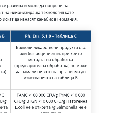
 се развива и може да попречи на
ът на нейонизираща технология като
 искат да изнасят канабис в Германия.
а Б
Ph. Eur. 5.1.8 – Таблица C
Билкови лекарствени продукти със
или без реципиенти, при които
о
методът на обработка
а
(предварителна обработка) не може
ка)
да намали нивото на организма до
изискванията на таблица Б
MC
TAMC <100 000 CFU/g TYMC <10 000
FU/g
CFU/g BTGN <10 000 CFU/g Патогенна
рита
E.coli не е открита /g Salmonella не е