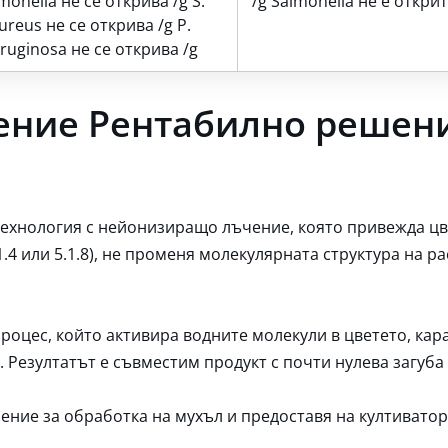
monella не се открива /g S.
/g Salmonella не е открит
ureus не се открива /g P.
ruginosa не се открива /g
ение Рентабилно решени
 технология с нейонизиращо лъчение, която привежда ц
.4 или 5.1.8), не променя молекулярната структура на р
роцес, който активира водните молекули в цветето, кар
. Резултатът е съвместим продукт с почти нулева загуба
шение за обработка на мухъл и предоставя на култиватор