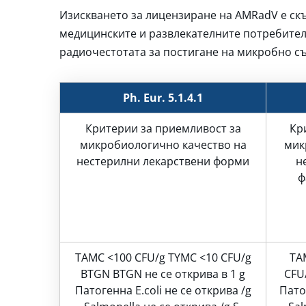
Изискването за лицензиране на AMRadV е скъ
медицинските и развлекателните потребител
радиочестотата за постигане на микробно съ
Ph. Eur. 5.1.4.1
Критерии за приемливост за
Кр
микробиологично качество на
мик
нестерилни лекарствени форми
н
ф
TAMC <100 CFU/g TYMC <10 CFU/g
TA
BTGN BTGN не се открива в 1 g
CFU
Патогенна E.coli не се открива /g
Патог