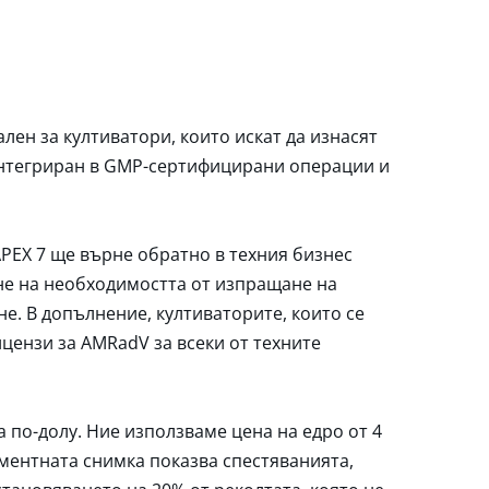
лен за култиватори, които искат да изнасят
 интегриран в GMP-сертифицирани операции и
APEX 7 ще върне обратно в техния бизнес
не на необходимостта от изпращане на
не. В допълнение, култиваторите, които се
ицензи за AMRadV за всеки от техните
 по-долу. Ние използваме цена на едро от 4
оментната снимка показва спестяванията,