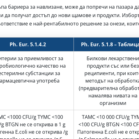
па бариера за навлизане, може да попречи на пазара да
и да получат достъп до нови щамове и продукти. Избор
ответствие е най-рентабилното решение за онези, които
Ph. Eur. 5.1.4.2
Ph. Eur. 5.1.8 – Таблиц
итерии за приемливост за
Билкови лекарствени
робиологично качество на
продукти със или без
естерилни субстанции за
реципиенти, при коит
армацевтична употреба
методът на обработк
(предварителна обработ
намалява нивата на
организми
MC <1000 CFU/g TYMC <100
TAMC <10 000 CFU/g TY
/g BTGN не се открива в 1 g
<100 CFU/g BTGN <100 C
енна E.coli не се открива /g
Патогенна E.coli не е отк