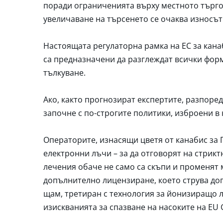
поради ограниченията върху местното търго
увеличаване на търсенето се очаква износът
Настоящата регулаторна рамка на ЕС за кана
са предназначени да разглеждат всички фор
тълкуване.
Ако, както прогнозират експертите, разпоре
започне с по-строгите политики, изброени в 
Операторите, изнасящи цветя от канабис за 
електронни лъчи – за да отговорят на стрик
лечения обаче не само са скъпи и променят 
допълнително лицензиране, което струва доп
щам, третиран с технология за йонизиращо л
изискванията за спазване на насоките на EU