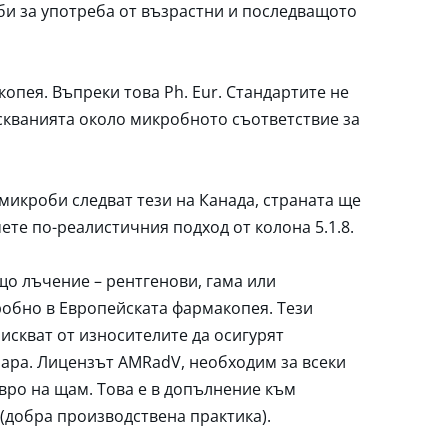
би за употреба от възрастни и последващото
пея. Въпреки това Ph. Eur. Стандартите не
скванията около микробното съответствие за
микроби следват тези на Канада, страната ще
ете по-реалистичния подход от колона 5.1.8.
що лъчение – рентгенови, гама или
робно в Европейската фармакопея. Тези
искват от износителите да осигурят
зара. Лицензът AMRadV, необходим за всеки
евро на щам. Това е в допълнение към
 (добра производствена практика).