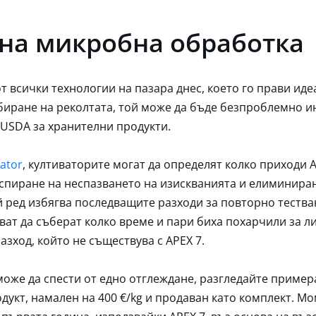
тна микробна обработка
 всички технологии на пазара днес, което го прави идеа
ибиране на реколтата, той може да бъде безпроблемно
 USDA за хранителни продукти.
lator
, култиваторите могат да определят колко приходи 
, спиране на неспазването на изискванията и елиминира
й ред избягва последващите разходи за повторно тества
ват да съберат колко време и пари биха похарчили за л
зход, който не съществува с APEX 7.
може да спести от едно отглеждане, разгледайте примера
одукт, намален на 400 €/kg и продаван като комплект. М