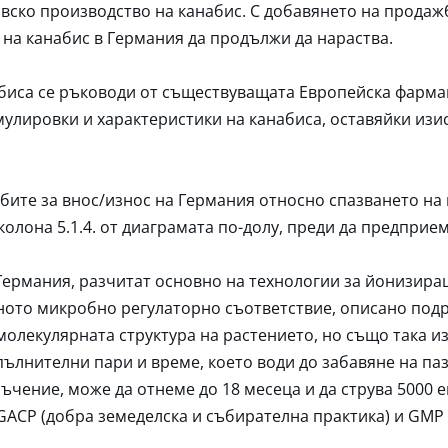
вско производство на канабис. С добавянето на продаж
 на канабис в Германия да продължи да нараства.
биса се ръководи от съществуващата Европейска фармако
мулировки и характеристики на канабиса, оставяйки изи
дбите за внос/износ на Германия относно спазването на 
колона 5.1.4. от диаграмата по-долу, преди да предприем
Германия, разчитат основно на технологии за йонизира
тното микробно регулаторно съответствие, описано под
молекулярната структура на растението, но също така из
ълнителни пари и време, което води до забавяне на па
ъчение, може да отнеме до 18 месеца и да струва 5000 
 GACP (добра земеделска и събирателна практика) и GMP