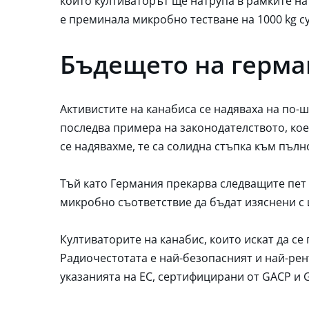
които култиваторът ще натрупа в рамките на 
е преминала микробно тестване на 1000 kg с
Бъдещето на герма
Активистите на канабиса се надяваха на по-ш
последва примера на законодателството, кое
се надявахме, те са солидна стъпка към пълн
Тъй като Германия прекарва следващите пет 
микробно съответствие да бъдат изяснени с 
Култиваторите на канабис, които искат да се
Радиочестотата е най-безопасният и най-рен
указанията на ЕС, сертифицирани от GACP и 