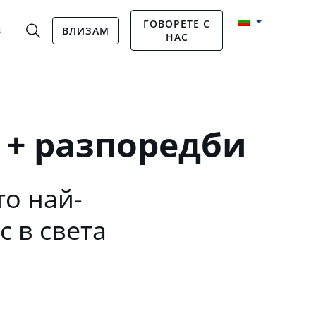
ГОВОРЕТЕ С
В
ВЛИЗАМ
НАС
 + разпоредби
о най-
с в света