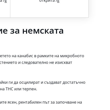
а /g
открита /g
е за немската
ветето на канабис в рамките на микробното
астението и следователно не изискват
айки ги да осцилират и създават достатъчно
 на THC или терпен.
ите ясен, рентабилен път за започване на