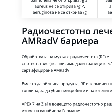
Salmonella не се открива /g S.
Sal
aureus не се открива /g P.
a
aeruginosa не се открива /g
ae
Радиочестотно леч
AMRadV бариера
Обработката на мухъл с радиочестота (RF) е
съответствие (независимо дали границите 5.1
сертифициране AMRadV.
Вместо да облъчва продукта, RF е термичен п
топлина, за да убият микробите и патогените
APEX 7 на Ziel е водещото радиочестотно ре
износ на канабис за Германия.