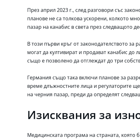
През април 2023 г., след разговори със зако
планове не са толкова ускорени, колкото мно
пазар на канабис в света през следващото де
В този първи кръг от законодателството за 
могат да култивират и продават канабис до л
също е позволено да отглеждат до три собст
Германия също така включи планове за разр
време длъжностните лица и регулаторите ще 
на черния пазар, преди да определят следващ
Изисквания за изно
Медицинската програма на страната, която бе