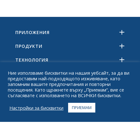
ПРИЛОЖЕНИЯ
ПРОДУКТИ
ТЕХНОЛОГИЯ
Ние използваме бисквитки на нашия уебсайт, за да ви
РЕСУРСИ
предоставим най-подходящото изживяване, като
запомним вашите предпочитания и повторни
ОТНОСНО
посещения. Като щракнете върху „Приемам“, вие се
съгласявате с използването на ВСИЧКИ бисквитки.
ЧЗВ
Настройки за бисквитки
ПРИЕМАМ
КОНТАКТ
+1 916 623 4886
+1 888 612 9895
Без такса
2269 Chestnut St., апартамент 226 Сан Франциско,