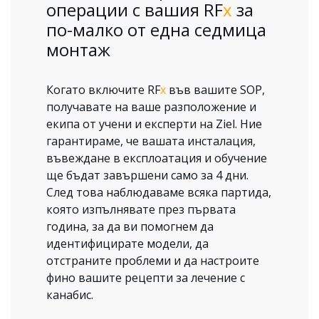
операции с вашия RF
х
за
по-малко от една седмица
монтаж
Когато включите RF
х
във вашите SOP,
получавате на ваше разположение и
екипа от учени и експерти на Ziel. Ние
гарантираме, че вашата инсталация,
въвеждане в експлоатация и обучение
ще бъдат завършени само за 4 дни.
След това наблюдаваме всяка партида,
която изпълнявате през първата
година, за да ви помогнем да
идентифицирате модели, да
отстраните проблеми и да настроите
фино вашите рецепти за лечение с
канабис.