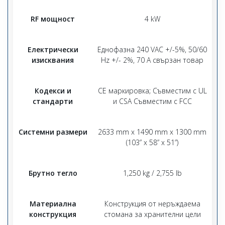
RF мощност
4 kW
Електрически
Еднофазна 240 VAC +/-5%, 50/60
изисквания
Hz +/- 2%, 70 A свързан товар
Кодекси и
CE маркировка; Съвместим с UL
стандарти
и CSA Съвместим с FCC
Системни размери
2633 mm x 1490 mm x 1300 mm
(103” x 58” x 51”)
Брутно тегло
1,250 kg / 2,755 lb
Материална
Конструкция от неръждаема
конструкция
стомана за хранителни цели