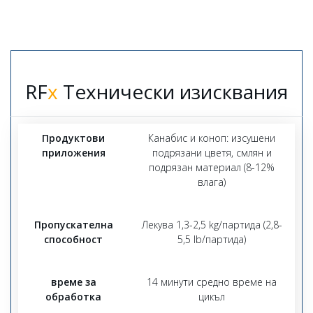
RF
х
Технически изисквания
Продуктови
Канабис и коноп: изсушени
приложения
подрязани цветя, смлян и
подрязан материал (8-12%
влага)
Пропускателна
Лекува 1,3-2,5 kg/партида (2,8-
способност
5,5 lb/партида)
време за
14 минути средно време на
обработка
цикъл