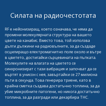
Силата на радиочестотата
RF е нейонизиращ, което означава, че няма да
промени молекулярната структура на вашето
цвете на канабис. Вместо това, той използва
дълги дължини на радиовълните, за да създаде
осцилиращо електромагнитно поле около и вътре
в цветето, достигайки сърцевината на пъпката.
Молекулите на влагата на цветето се
синхронизират с тази вибрация и започват да се
въртят в унисон с нея, завъртайки се 27 милиона
пъти в секунда. Това генерира триене, като в
крайна сметка създава достатъчно топлина, за да
убие микробните патогени, но никога достатъчно
топлина, за да разгради или декарбира THC.