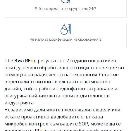
Работно време на оборудването 24/7
Не изисква модификации на съоръженията
The
Зил
RF
х
е резултат от 7 години оперативен
опит, успешно обработващ стотици тонове цветя с
помощта на радиочестотна технология. Сега сме
впрегнали този опит в елегантен, компактен
дизайн, който работи с еднофазно захранване и
осигурява най-високата производителност в
индустрията.
Независимо дали имате плесенясали плевели или
искате проактивно да добавите стъпка за
микробен контрол към вашите SOP, можете да се
доверите на RF
х
за да се впише безпроблемно във