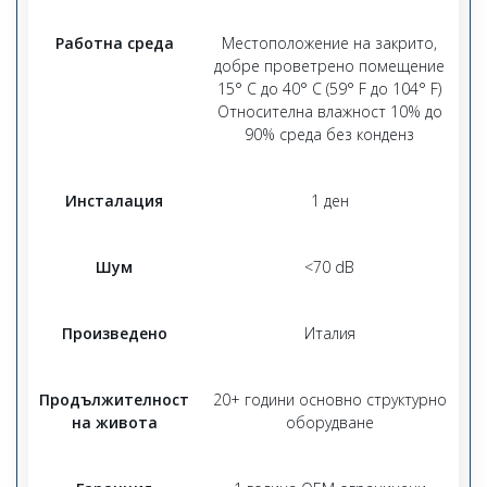
Работна среда
Местоположение на закрито,
добре проветрено помещение
15° C до 40° C (59° F до 104° F)
Относителна влажност 10% до
90% среда без конденз
Инсталация
1 ден
Шум
<70 dB
Произведено
Италия
Продължителност
20+ години основно структурно
на живота
оборудване