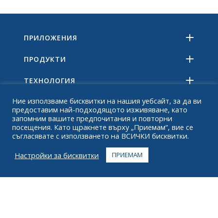
ПРИЛОЖЕНИЯ
ПРОДУКТИ
ТЕХНОЛОГИЯ
Ние използваме бисквитки на нашия уебсайт, за да ви
РЕСУРСИ
предоставим най-подходящото изживяване, като
запомним вашите предпочитания и повторни
ОТНОСНО
посещения. Като щракнете върху „Приемам“, вие се
съгласявате с използването на ВСИЧКИ бисквитки.
ЧЗВ
Настройки за бисквитки
ПРИЕМАМ
КОНТАКТ
+1 916 623 4886
+1 888 612 9895
Без такса
2269 Chestnut St., апартамент 226 Сан Франциско,
Калифорния 94123