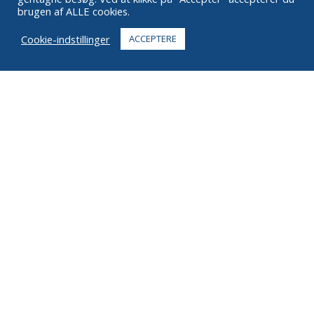
brugen af ALLE cookies.
OFTE STILLEDE SPØRGSMÅL
Cookie-indstillinger
ACCEPTERE
KONTAKTE
+1 916 623 4886
+1 888 612 9895
Gratisnummer
2269 Chestnut St., Suite 226 San Francisco, CA 94123
Opfyldningscenter
1182 Capital Dr. SW
Cedar Rapids, IA 52404
© 2026 Ziel Alle rettigheder forbeholdes
Privatliv
Vilkår
Ophavsret