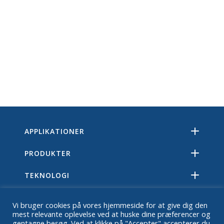
APPLIKATIONER
PRODUKTER
TEKNOLOGI
RESSOURCER
Vi bruger cookies på vores hjemmeside for at give dig den
mest relevante oplevelse ved at huske dine præferencer og
OM
gentagne besøg. Ved at klikke på "Accepter" accepterer du