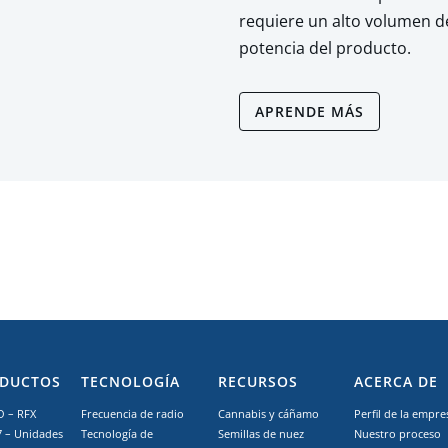
requiere un alto volumen d
potencia del producto.
APRENDE MÁS
DUCTOS
TECNOLOGÍA
RECURSOS
ACERCA DE
 – RFX
Frecuencia de radio
Cannabis y cáñamo
Perfil de la empre
7 – Unidades
Tecnología de
Semillas de nuez
Nuestro proceso