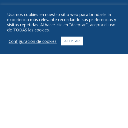
RECURSOS
Usamos cookies en nuestro sitio web para brindarle la
experiencia más relevante recordando sus preferencias y
ACERCA DE
visitas repetidas. Al hacer clic en "Aceptar", acepta el uso
de TODAS las cookies.
PREGUNTAS MÁS FRECUENTES
Configuración de cookies
ACEPTAR
CONTACTO
+1 916 623 4886
+1 888 612 9895
gratuito
2269 Chestnut St., Suite 226 San Francisco, CA 94123
Centro de Cumplimiento
1182 Capital Dr. SO
Cedar Rapids, IA 52404