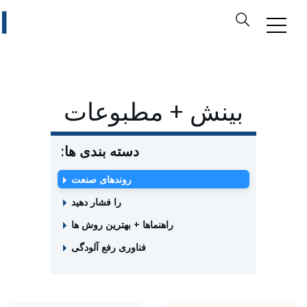
بینش + مطبوعات
دسته بندی ها:
روندهای صنعت
را فشار دهید
راهنماها + بهترین روش ها
فناوری رفع آلودگی