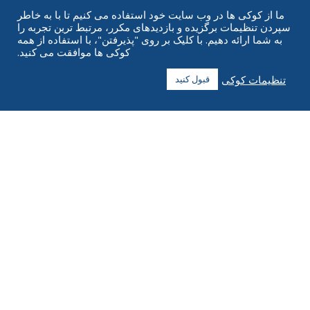
منابع
ما از کوکی ها در وب سایت خود استفاده می کنیم تا با به خاطر
سپردن تنظیمات برگزیده و بازدیدهای مکرر، مرتبط ترین تجربه را
درباره
به شما ارائه دهیم. با کلیک بر روی "پذیرفتن"، با استفاده از همه
کوکی ها موافقت می کنید.
سوالات متداول
تنظیمات کوکی
قبول کنید
تماس بگیرید
+1 916 623 4886
+1 888 612 9895
رایگان
2269 Chestnut St., Suite 226 San Francisco, CA 94123
مرکز تحقق
۱۱۸۲ خیابان کپیتال، جنوب غربی
سدار رپیدز، آیووا ۵۲۴۰۴