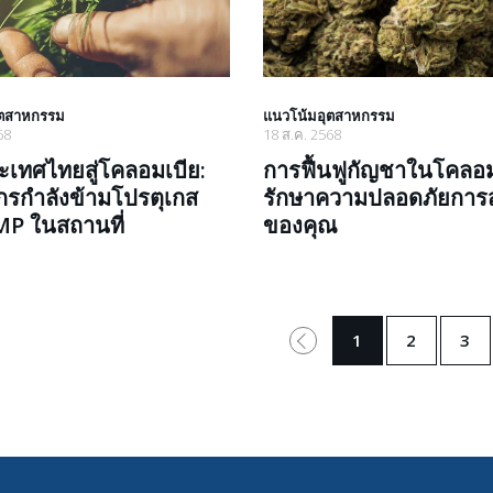
ุตสาหกรรม
แนวโน้มอุตสาหกรรม
68
18 ส.ค. 2568
เทศไทยสู่โคลอมเบีย:
การฟื้นฟูกัญชาในโคลอม
รกำลังข้ามโปรตุเกส
รักษาความปลอดภัยการ
GMP ในสถานที่
ของคุณ
1
2
3