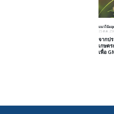
แนวโน้มอ
25 ส.ค. 25
จากประ
เกษตรก
เพื่อ 