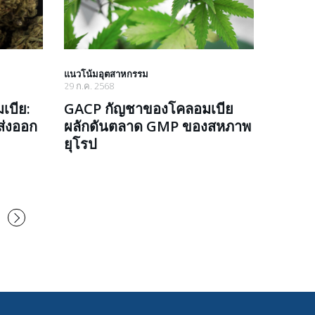
แนวโน้มอุตสาหกรรม
29 ก.ค. 2568
เบีย:
GACP กัญชาของโคลอมเบีย
ส่งออก
ผลักดันตลาด GMP ของสหภาพ
ยุโรป
ถัดไป
→