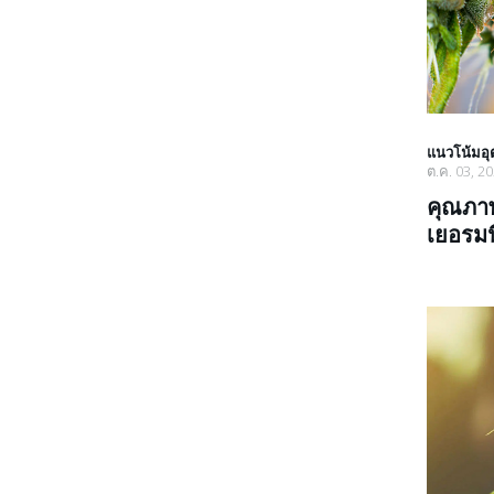
แนวโน้มอ
ต.ค. 03, 2
คุณภา
เยอรมน