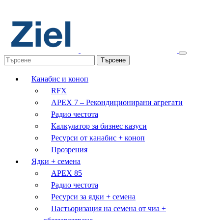
Канабис и коноп
RFX
APEX 7 – Рекондиционирани агрегати
Радио честота
Калкулатор за бизнес казуси
Ресурси от канабис + коноп
Прозрения
Ядки + семена
APEX 85
Радио честота
Ресурси за ядки + семена
Пастьоризация на семена от чиа +