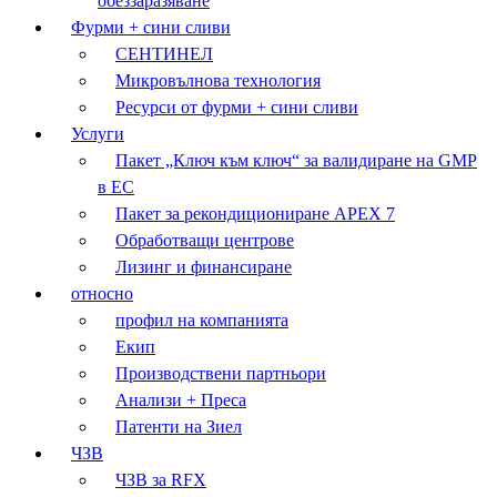
обеззаразяване
Фурми + сини сливи
СЕНТИНЕЛ
Микровълнова технология
Ресурси от фурми + сини сливи
Услуги
Пакет „Ключ към ключ“ за валидиране на GMP
в ЕС
Пакет за рекондициониране APEX 7
Обработващи центрове
Лизинг и финансиране
относно
профил на компанията
Екип
Производствени партньори
Анализи + Преса
Патенти на Зиел
ЧЗВ
ЧЗВ за RFX