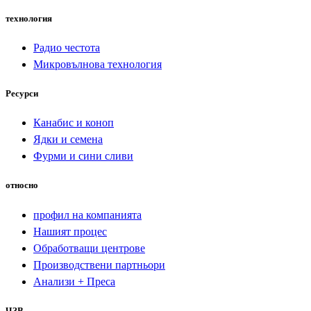
технология
Радио честота
Микровълнова технология
Ресурси
Канабис и коноп
Ядки и семена
Фурми и сини сливи
относно
профил на компанията
Нашият процес
Обработващи центрове
Производствени партньори
Анализи + Преса
ЧЗВ