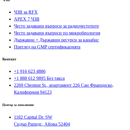
ЧЗВ за RFX
APEX 7 ЧЗВ
Често задавани въпроси за радиочестотите
Често задавани въпроси по микробиология
Държавни + Държавни ресурси за канабис
Преглед на GMP сертификацията
Контакт
+1 916 623 4886
+1 888 612 9895
Без такса
2269 Chestnut St., апартамент 226 Сан Франциско,
Калифорния 94123
Център за изпълнение
1182 Capital Dr. SW
Сидър Рапидс, Айова 52404