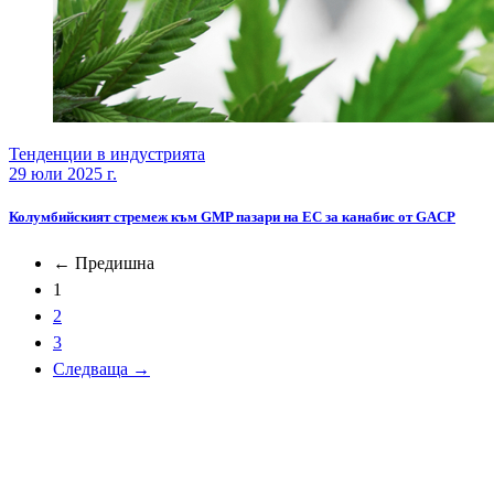
Тенденции в индустрията
29 юли 2025 г.
Колумбийският стремеж към GMP пазари на ЕС за канабис от GACP
← Предишна
1
2
3
Следваща →