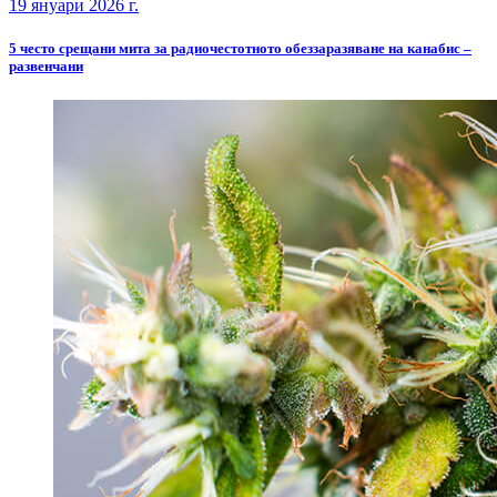
19 януари 2026 г.
5 често срещани мита за радиочестотното обеззаразяване на канабис –
развенчани