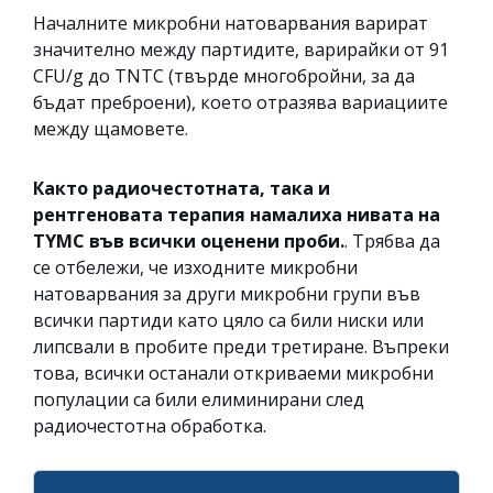
Началните микробни натоварвания варират
значително между партидите, варирайки от 91
CFU/g до TNTC (твърде многобройни, за да
бъдат преброени), което отразява вариациите
между щамовете.
Както радиочестотната, така и
рентгеновата терапия намалиха нивата на
TYMC във всички оценени проби.
. Трябва да
се отбележи, че изходните микробни
натоварвания за други микробни групи във
всички партиди като цяло са били ниски или
липсвали в пробите преди третиране. Въпреки
това, всички останали откриваеми микробни
популации са били елиминирани след
радиочестотна обработка.