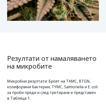
Резултати от намаляването
на микробите
Микробни резултати: Броят на TAMC, BTGN,
колиформни бактерии, TYMC, Salmonella и E. coli
за проби преди и след третиране е представен
в Таблица 1.