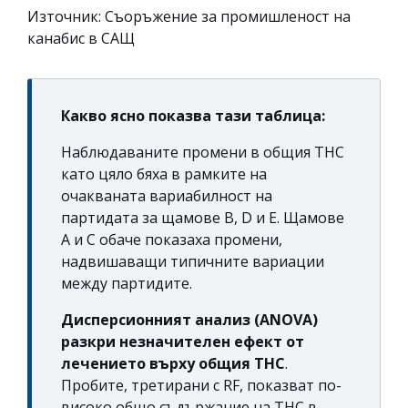
Източник: Съоръжение за промишленост на
канабис в САЩ
Какво ясно показва тази таблица:
Наблюдаваните промени в общия THC
като цяло бяха в рамките на
очакваната вариабилност на
партидата за щамове B, D и E. Щамове
A и C обаче показаха промени,
надвишаващи типичните вариации
между партидите.
Дисперсионният анализ (ANOVA)
разкри незначителен ефект от
лечението върху общия THC
.
Пробите, третирани с RF, показват по-
високо общо съдържание на THC в