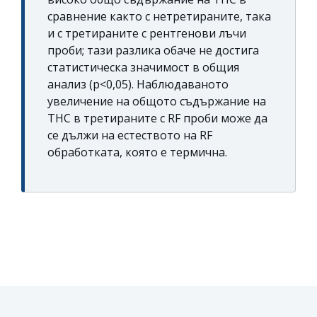
сравнение както с нетретираните, така
и с третираните с рентгенови лъчи
проби; тази разлика обаче не достига
статистическа значимост в общия
анализ (p<0,05). Наблюдаваното
увеличение на общото съдържание на
THC в третираните с RF проби може да
се дължи на естеството на RF
обработката, която е термична.