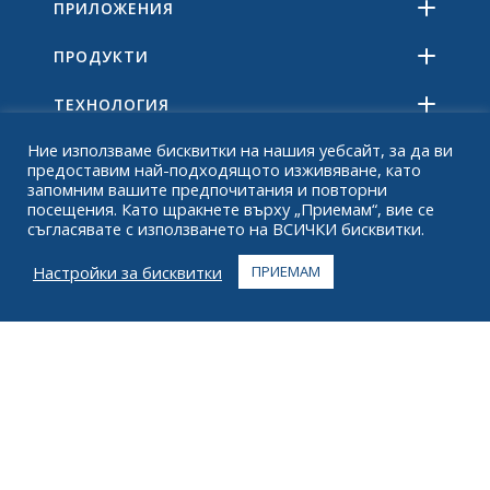
ПРИЛОЖЕНИЯ
ПРОДУКТИ
ТЕХНОЛОГИЯ
Ние използваме бисквитки на нашия уебсайт, за да ви
РЕСУРСИ
предоставим най-подходящото изживяване, като
запомним вашите предпочитания и повторни
ОТНОСНО
посещения. Като щракнете върху „Приемам“, вие се
съгласявате с използването на ВСИЧКИ бисквитки.
ЧЗВ
Настройки за бисквитки
ПРИЕМАМ
КОНТАКТ
+1 916 623 4886
+1 888 612 9895
Без такса
2269 Chestnut St., апартамент 226 Сан Франциско,
Калифорния 94123
Център за изпълнение
1182 Capital Dr. SW
Сидър Рапидс, Айова 52404