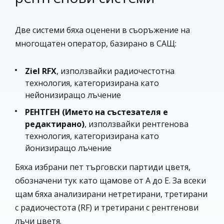
Две системи бяха оценени в съоръжение на
многощатен оператор, базирано в САЩ:
Ziel RFX
, използвайки радиочестотна
технология, категоризирана като
нейонизиращо лъчение
РЕНТГЕН (Името на състезателя е
редактирано)
, използвайки рентгенова
технология, категоризирана като
йонизиращо лъчение
Бяха избрани пет търговски партиди цветя,
обозначени тук като щамове от А до Е. За всеки
щам бяха анализирани нетретирани, третирани
с радиочестота (RF) и третирани с рентгенови
лъчи цветя.