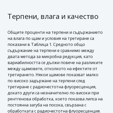
Терпени, влага и качество
Общите проценти на терпени и съдържанието
на влага по щам и условия на третиране са
показани в Таблица 1. Средното общо
съдържание на терпени е сравнимо между
двата метода за микробна редукция, като
вариабилността се дължи повече на разликите
между щамовете, отколкото на ефектите от
третирането. Някои щамове показват малко
по-високо задържане на терпени след
третиране с радиочестотна флуоресценция,
докато други са незначително по-високи при
рентгенова обработка, което показва липса на
постоянна загуба на посока, свързана с
обработката с радиочестотна флуоресценция.