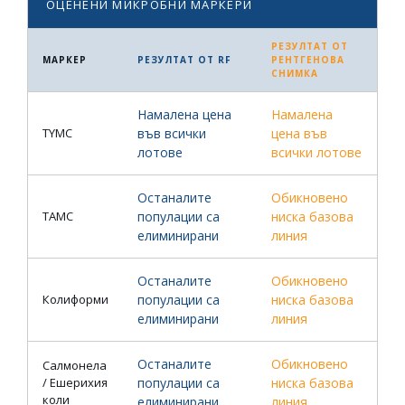
ОЦЕНЕНИ МИКРОБНИ МАРКЕРИ
РЕЗУЛТАТ ОТ
МАРКЕР
РЕЗУЛТАТ ОТ RF
РЕНТГЕНОВА
СНИМКА
Намалена цена
Намалена
TYMC
във всички
цена във
лотове
всички лотове
Останалите
Обикновено
TAMC
популации са
ниска базова
елиминирани
линия
Останалите
Обикновено
Колиформи
популации са
ниска базова
елиминирани
линия
Останалите
Обикновено
Салмонела
/ Ешерихия
популации са
ниска базова
коли
елиминирани
линия