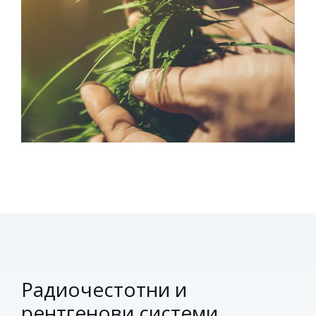
Радиочестотни и
рентгенови системи