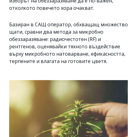
изборът на обеззаразяване да е по-важен,
отколкото повечето хора очакват.
Базиран в САЩ оператор, обхващащ множество
щати, сравни два метода за микробно
обеззаразяване: радиочестотен (RF) и
рентгенов, оценявайки тяхното въздействие
върху микробното натоварване, ефикасността,
терпените и влагата на готовите цветя.