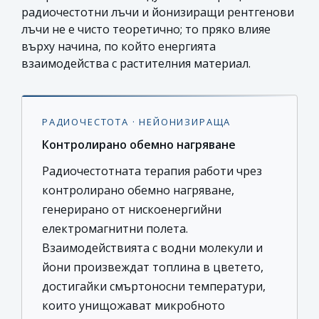
радиочестотни лъчи и йонизиращи рентгенови
лъчи не е чисто теоретично; то пряко влияе
върху начина, по който енергията
взаимодейства с растителния материал.
РАДИОЧЕСТОТА · НЕЙОНИЗИРАЩА
Контролирано обемно нагряване
Радиочестотната терапия работи чрез
контролирано обемно нагряване,
генерирано от нискоенергийни
електромагнитни полета.
Взаимодействията с водни молекули и
йони произвеждат топлина в цветето,
достигайки смъртоносни температури,
които унищожават микробното