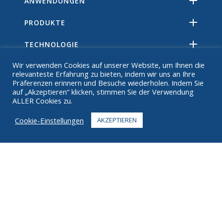
ANWENDUNGEN
PRODUKTE
TECHNOLOGIE
Wir verwenden Cookies auf unserer Website, um Ihnen die
RESSOURCEN
relevanteste Erfahrung zu bieten, indem wir uns an Ihre
Präferenzen erinnern und Besuche wiederholen. Indem Sie
ÜBER
auf „Akzeptieren“ klicken, stimmen Sie der Verwendung
ALLER Cookies zu.
FAQ
Cookie-Einstellungen
AKZEPTIEREN
KONTAKT
+1 916 623 4886
+1 888 612 9895
Zollfrei
2269 Chestnut St., Suite 226 San Francisco, CA 94123
Fulfillment Center
1182 Capital Dr. SW
Cedar Rapids, IA 52404