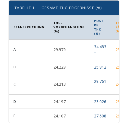
TABELLE 1 — GESAMT-THC-ERGEBNISSE (%)
POST
THC-
THC N
RF
BEANSPRUCHUNG
VORBEHANDLUNG
RÖNTG
THC
(%)
(%)
(%)
34.483
A
29.979
29.690
↑
B.
24.229
25.812
25.540
29.761
C
24.213
24.230
↑
D
24.197
23.026
23.730
E
24.107
27.608
26.490