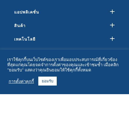
แอปพลิเคชั่น
สินค้า
เทคโนโลยี
ทรัพยากร
เราใช้คุกกี้บนเว็บไซต์ของเราเพื่อมอบประสบการณ์ที่เกี่ยวข้อง
ที่สุดแก่คุณโดยจดจำการตั้งค่าของคุณและเข้าชมซ้ำ เมื่อคลิก
เกี่ยวกับ
"ยอมรับ" แสดงว่าคุณยินยอมให้ใช้คุกกี้ทั้งหมด
คำถามที่พบบ่อย
การตั้งค่าคุกกี้
ยอมรับ
ติดต่อ
+1 916 623 4886
+1 888 612 9895
โทรฟรี
2269 ถนนเชสท์นัท ห้อง 226 ซานฟรานซิสโก แคลิฟอร์เนีย 94123
ศูนย์ปฏิบัติการ