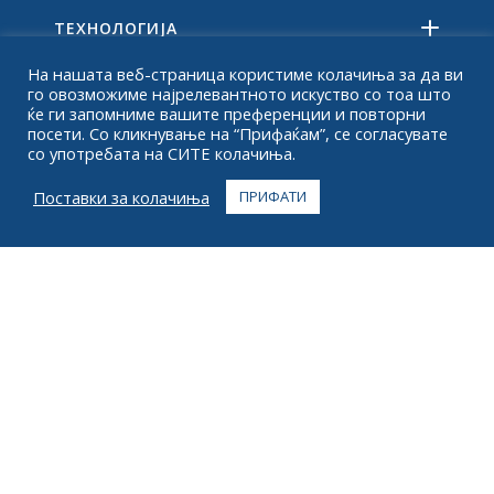
ТЕХНОЛОГИЈА
На нашата веб-страница користиме колачиња за да ви
РЕСУРСИ
го овозможиме најрелевантното искуство со тоа што
ќе ги запомниме вашите преференции и повторни
ЗА
посети. Со кликнување на “Прифаќам”, се согласувате
со употребата на СИТЕ колачиња.
НАЈЧЕСТО ПОСТАВУВАНИ ПРАШАЊА
Поставки за колачиња
ПРИФАТИ
КОНТАКТ
+1 916 623 4886
+1 888 612 9895
Бесплатен повик
2269 Честнат ул., Апартман 226 Сан Франциско,
Калифорнија 94123
Центар за исполнување
1182 Капитал Драјв ЈЗ
Сидар Рапидс, Ајова 52404