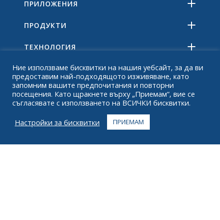
ПРИЛОЖЕНИЯ
ПРОДУКТИ
ТЕХНОЛОГИЯ
Ние използваме бисквитки на нашия уебсайт, за да ви
РЕСУРСИ
предоставим най-подходящото изживяване, като
запомним вашите предпочитания и повторни
ОТНОСНО
посещения. Като щракнете върху „Приемам“, вие се
съгласявате с използването на ВСИЧКИ бисквитки.
ЧЗВ
Настройки за бисквитки
ПРИЕМАМ
КОНТАКТ
+1 916 623 4886
+1 888 612 9895
Без такса
2269 Chestnut St., апартамент 226 Сан Франциско,
Калифорния 94123
Център за изпълнение
1182 Capital Dr. SW
Сидър Рапидс, Айова 52404