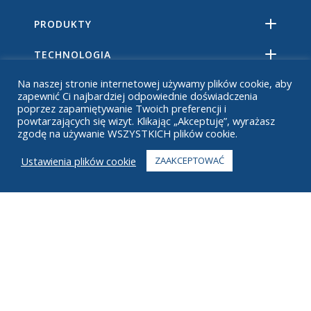
PRODUKTY
TECHNOLOGIA
Na naszej stronie internetowej używamy plików cookie, aby
ZASOBY
zapewnić Ci najbardziej odpowiednie doświadczenia
poprzez zapamiętywanie Twoich preferencji i
O
powtarzających się wizyt. Klikając „Akceptuję”, wyrażasz
zgodę na używanie WSZYSTKICH plików cookie.
CZĘSTO ZADAWANE PYTANIA
Ustawienia plików cookie
ZAAKCEPTOWAĆ
KONTAKT
+1 916 623 4886
+1 888 612 9895
Bez opłat
2269 Chestnut St., Suite 226 San Francisco, Kalifornia 94123
Centrum realizacji
1182 Capital Dr. SW
Cedar Rapids, IA 52404