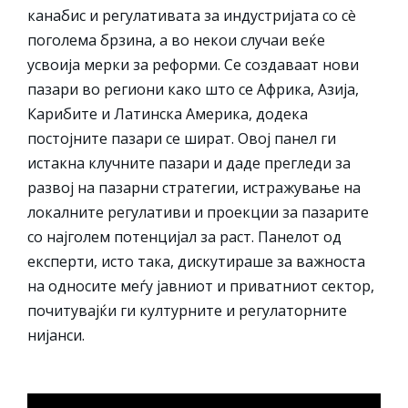
канабис и регулативата за индустријата со сè
поголема брзина, а во некои случаи веќе
усвоија мерки за реформи. Се создаваат нови
пазари во региони како што се Африка, Азија,
Карибите и Латинска Америка, додека
постојните пазари се шират. Овој панел ги
истакна клучните пазари и даде прегледи за
развој на пазарни стратегии, истражување на
локалните регулативи и проекции за пазарите
со најголем потенцијал за раст. Панелот од
експерти, исто така, дискутираше за важноста
на односите меѓу јавниот и приватниот сектор,
почитувајќи ги културните и регулаторните
нијанси.