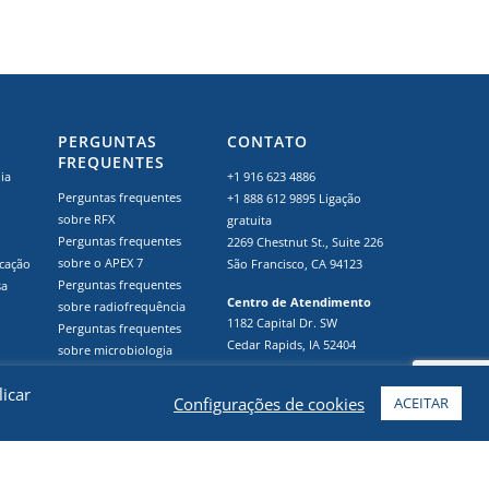
PERGUNTAS
CONTATO
FREQUENTES
ia
+1 916 623 4886
Perguntas frequentes
+1 888 612 9895
Ligação
sobre RFX
gratuita
Perguntas frequentes
2269 Chestnut St., Suite 226
sobre o APEX 7
icação
São Francisco, CA 94123
Perguntas frequentes
sa
Centro de Atendimento
sobre radiofrequência
1182 Capital Dr. SW
Perguntas frequentes
Cedar Rapids, IA 52404
sobre microbiologia
Recursos de Cannabis do
licar
Estado + País
Configurações de cookies
ACEITAR
Visão geral da certificação
GMP