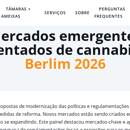
TÂMARAS +
PERGUNTAS
SERVIÇOS
SOBRE
AMEIXAS
FREQUENTES
ercados emergent
entados de cannab
Berlim 2026
opostas de modernização das políticas e regulamentações
medidas de reforma. Novos mercados estão sendo criados em
tão se expandindo. Este painel destacou mercados-chave e
pesquisa de regulamentações locais e projeções para os m