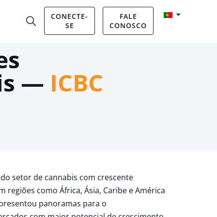
CONECTE-
FALE
SE
CONOSCO
es
is —
ICBC
 do setor de cannabis com crescente
 regiões como África, Ásia, Caribe e América
 apresentou panoramas para o
ercados com maior potencial de crescimento.