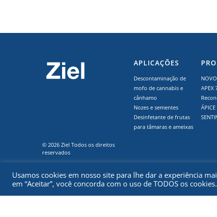
APLICAÇÕES
PRO
Descontaminação de
NOVO 
mofo de cannabis e
APEX 
cânhamo
Recon
Nozes e sementes
ÁPICE
Desinfetante de frutas
SENTI
para tâmaras e ameixas
© 2026 Ziel Todos os direitos
reservados
Privacidade
Termos
Usamos cookies em nosso site para lhe dar a experiência mais 
Direitos autorais
em “Aceitar”, você concorda com o uso de TODOS os cookies.