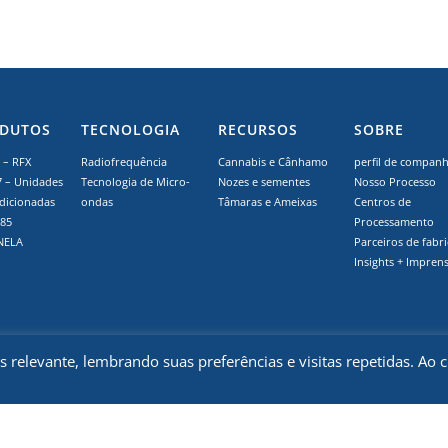
DUTOS
TECNOLOGIA
RECURSOS
SOBRE
– RFX
Radiofrequência
Cannabis e Cânhamo
perfil de companh
7 – Unidades
Tecnologia de Micro-
Nozes e sementes
Nosso Processo
dicionadas
ondas
Tâmaras e Ameixas
Centros de
 85
Processamento
NELA
Parceiros de fabr
Insights + Impren
relevante, lembrando suas preferências e visitas repetidas. Ao c