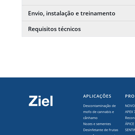
Envio, instalação e treinamento
Requisitos técnicos
APLICAÇÕES
PRO
Descontaminação de
NOVO 
mofo de cannabis e
APEX 
cânhamo
Recon
Nozes e sementes
ÁPICE
Desinfetante de frutas
SENTI