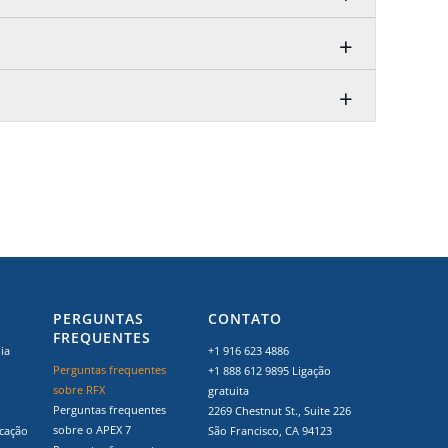
PERGUNTAS
CONTATO
FREQUENTES
ia
+1 916 623 4886
Perguntas frequentes
+1 888 612 9895
Ligação
sobre RFX
gratuita
Perguntas frequentes
2269 Chestnut St., Suite 226
sobre o APEX 7
icação
São Francisco, CA 94123