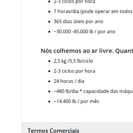
2-3 ciclos por hora
7 horas/dia (pode operar em todos 
365 dias úteis por ano
~30.000 -45.000 lb / por ano
Nós colhemos ao ar livre. Qua
2,5 kg /5,5 lb/ciclo
2-3 ciclos por hora
24 horas / dia
~480 lb/dia * capacidade das máqu
~14.400 lb / por mês
Termos Comerciais