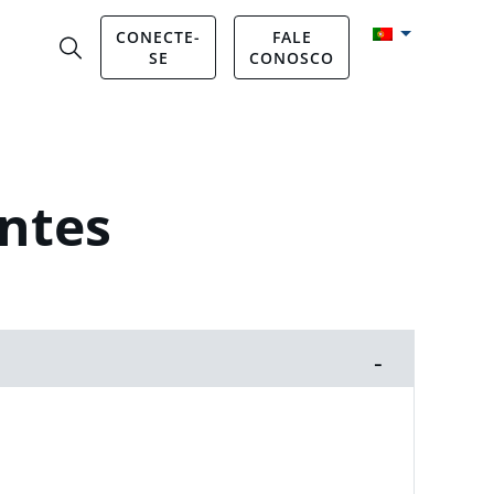
CONECTE-
FALE
SE
CONOSCO
entes