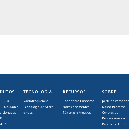
DUTOS
TECNOLOGIA
RECURSOS
SOBRE
– RFX
Radiofrequência
Cannabis e Cânhamo
perfil de companh
7 – Unidades
Tecnologia de Micro-
Nozes e sementes
Nosso Processo
dicionadas
ondas
Tâmaras e Ameixas
Centros de
 85
Processamento
NELA
Parceiros de fabr