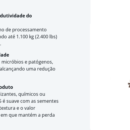
odutividade do
ho de processamento
do até 1.100 kg (2.400 lbs)
.
dade
na micróbios e patógenos,
i, alcançando uma redução
roduto
izantes, químicos ou
5 é suave com as sementes
textura e o valor
o em que mantém a perda
.