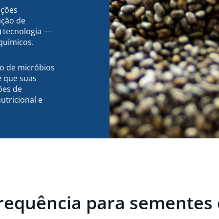
uções
ação de
)
tecnologia —
químicos.
o de micróbios
e que suas
ões de
utricional e
requência para sementes 