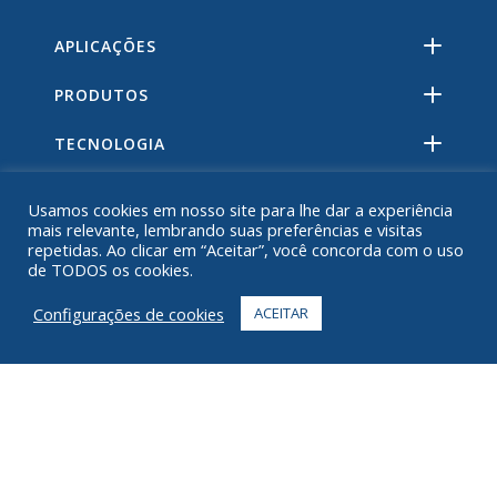
APLICAÇÕES
PRODUTOS
TECNOLOGIA
RECURSOS
Usamos cookies em nosso site para lhe dar a experiência
mais relevante, lembrando suas preferências e visitas
SOBRE
repetidas. Ao clicar em “Aceitar”, você concorda com o uso
de TODOS os cookies.
PERGUNTAS FREQUENTES
Configurações de cookies
ACEITAR
CONTATO
+1 916 623 4886
+1 888 612 9895
Ligação gratuita
2269 Chestnut St., Suite 226 São Francisco, CA 94123
Centro de Atendimento
1182 Capital Dr. SW