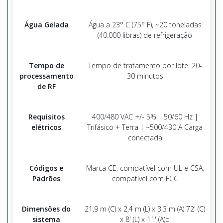
Água Gelada
Água a 23° C (75° F), ~20 toneladas
(40.000 libras) de refrigeração
Tempo de
Tempo de tratamento por lote: 20-
processamento
30 minutos
de RF
Requisitos
400/480 VAC +/- 5% | 50/60 Hz |
elétricos
Trifásico + Terra | ~500/430 A Carga
conectada
Códigos e
Marca CE; compatível com UL e CSA;
Padrões
compatível com FCC
Dimensões do
21,9 m (C) x 2,4 m (L) x 3,3 m (A) 72' (C)
sistema
x 8' (L) x 11' (A)d