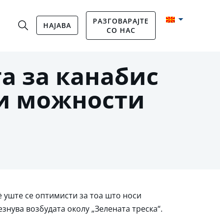
РАЗГОВАРАЈТЕ
НАЈАВА
СО НАС
а за канабис
 и можности
 уште се оптимисти за тоа што носи
знува возбудата околу „Зелената треска“.