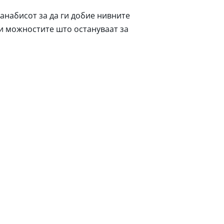
анабисот за да ги добие нивните
 и можностите што остануваат за