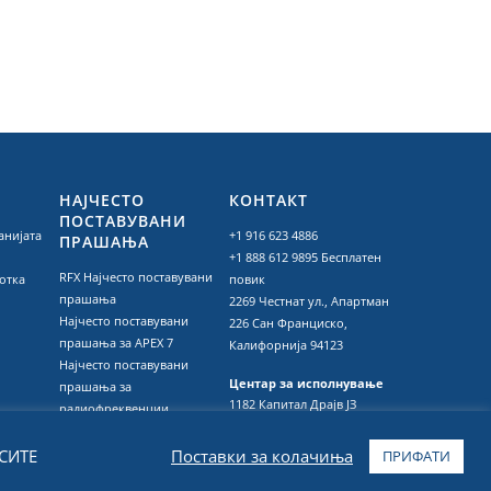
НАЈЧЕСТО
КОНТАКТ
ПОСТАВУВАНИ
анијата
+1 916 623 4886
ПРАШАЊА
+1 888 612 9895
Бесплатен
RFX Најчесто поставувани
отка
повик
прашања
2269 Честнат ул., Апартман
Најчесто поставувани
226 Сан Франциско,
прашања за APEX 7
Калифорнија 94123
Најчесто поставувани
Центар за исполнување
прашања за
1182 Капитал Драјв ЈЗ
радиофреквенции
Сидар Рапидс, Ајова 52404
Најчесто поставувани
прашања за
 СИТЕ
Поставки за колачиња
ПРИФАТИ
микробиологија