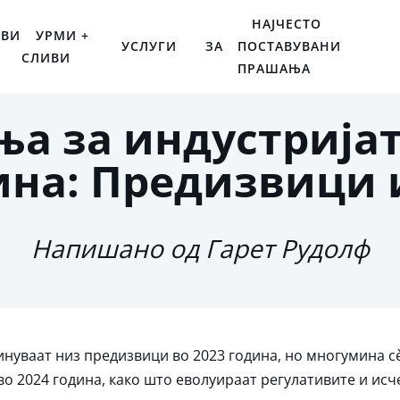
НАЈЧЕСТО
ОВИ
УРМИ +
УСЛУГИ
ЗА
ПОСТАВУВАНИ
СЛИВИ
ПРАШАЊА
а за индустријат
дина: Предизвици
Напишано од Гарет Рудолф
нуваат низ предизвици во 2023 година, но многумина сè
 2024 година, како што еволуираат регулативите и исче