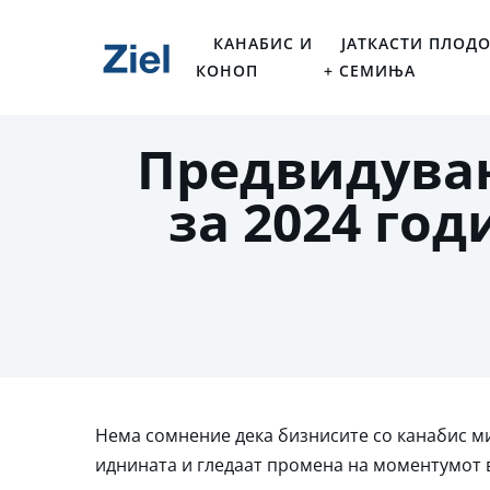
КАНАБИС И
ЈАТКАСТИ ПЛОД
КОНОП
+ СЕМИЊА
Предвидувањ
за 2024 го
Нема сомнение дека бизнисите со канабис ми
иднината и гледаат промена на моментумот во