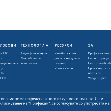
ИЗВОДИ
ТЕХНОЛОГИЈА
РЕСУРСИ
ЗА
– RFX
Радио фреквенција
Канабис и коноп
Профил на комп
 –
Микробранова
Јаткасти плодови и
Нашиот процес
диционирани
технологија
семиња
Центри за обраб
ци
Урми и сливи
Производствени
 85
партнери
ИНЕЛ
Увиди + Прес
 овозможиме најрелевантното искуство со тоа што ќе ги
ликнување на “Прифаќам”, се согласувате со употребата на