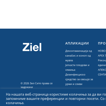
АПЛИКАЦИИ
ПРО
Деконтаминација од
НОВО 
канабис и коноп од
APEX 7
мувла
Рекон
Јаткасти плодови и
едини
семиња
АПЕКС
Дезинфекциско
СЕНТ
средство за овошје за
© 2026 Зил Сите права се
урми и сливи
задржани
На нашата веб-страница користиме колачиња за да ви го
Приватност
Услови
запомниме вашите преференции и повторни посети. Со к
Авторски права
колачиња.