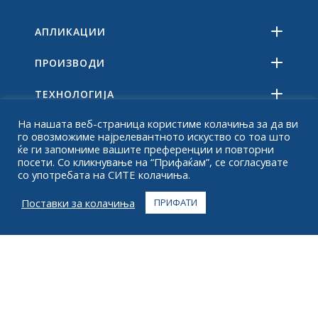
АПЛИКАЦИИ
ПРОИЗВОДИ
ТЕХНОЛОГИЈА
На нашата веб-страница користиме колачиња за да ви
РЕСУРСИ
го овозможиме најрелевантното искуство со тоа што
ќе ги запомниме вашите преференции и повторни
ЗА
посети. Со кликнување на “Прифаќам”, се согласувате
со употребата на СИТЕ колачиња.
НАЈЧЕСТО ПОСТАВУВАНИ ПРАШАЊА
Поставки за колачиња
ПРИФАТИ
КОНТАКТ
+1 916 623 4886
+1 888 612 9895
Бесплатен повик
2269 Честнат ул., Апартман 226 Сан Франциско,
Калифорнија 94123
Центар за исполнување