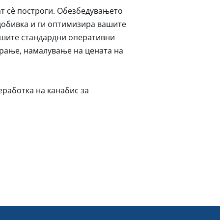
ат сè построги. Обезбедувањето
добивка и ги оптимизира вашите
вашите стандардни оперативни
ирање, намалување на цената на
еработка на канабис за