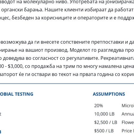
зводот на молекуларно ниво. Употребата на јонизирачка
 органски барања. Нашите клиенти избираат да работат 
цес, безбеден за корисниците и операторите и е поддр
возможува да ги внесете сопствените претпоставки и да
нирање на вашиот производ. Моделот го разгледува пр
 доведува во согласност со регулативите. Рекреативнат
00 - $3,000, со продажба на трим по многу намалена цена
торот ќе ги оствари во текот на првата година со кори