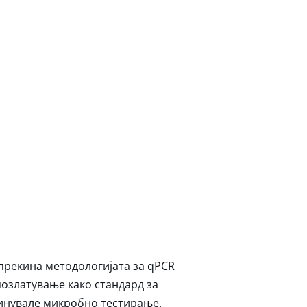
 прекина методологијата за qPCR
позлатување како стандард за
минувале микробно тестирање.