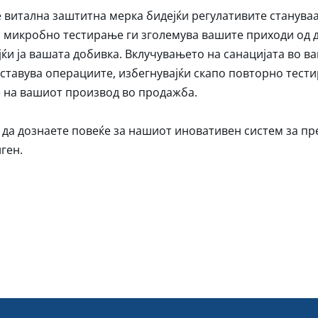
е витална заштитна мерка бидејќи регулативите станува
з микробно тестирање ги зголемува вашите приходи од 
ќи ја вашата добивка. Вклучувањето на санацијата во 
ставува операциите, избегнувајќи скапо повторно тест
 на вашиот производ во продажба.
за да дознаете повеќе за нашиот иновативен систем за пр
ген.