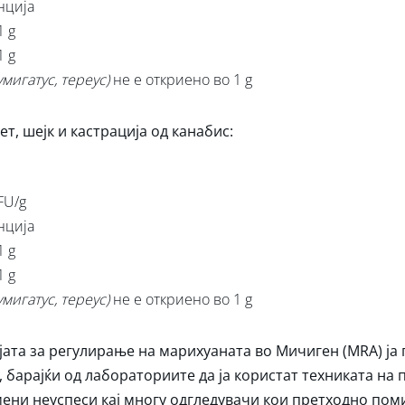
нција
1 g
1 g
умигатус, тереус)
не е откриено во 1 g
, шејк и кастрација од канабис:
FU/g
нција
1 g
1 g
умигатус, тереус)
не е откриено во 1 g
јата за регулирање на марихуаната во Мичиген (MRA) ја
барајќи од лабораториите да ја користат техниката на 
мени неуспеси кај многу одгледувачи кои претходно по