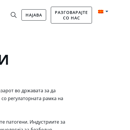
РАЗГОВАРАЈТЕ
НАЈАВА
СО НАС
СИ
азарот во државата за да
 со регулаторната рамка на
те патогени. Индустриите за
ехнологија за безбедно