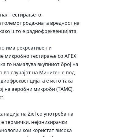
инал тестирањето.
ва големопродажната вредност на
 како што е радиофреквенцијата.
то има рекреативен и
ме микробно тестирање со APEX
ка го намалува вкупниот број на
о во случајот на Мичиген е под
адиофреквенцијата е исто така
ој на аеробни микроби (TAMC),
с
.
анација на Ziel со употреба на
 е термички, нејонизирачки
хнологии кои користат висока