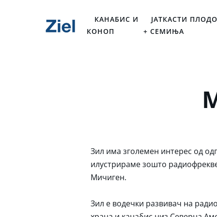
КАНАБИС И
ЈАТКАСТИ ПЛОД
КОНОП
+ СЕМИЊА
М
Зил има зголемен интерес од одг
илустрираме зошто радиофреквен
Мичиген.
Зил е водечки развивач на ради
храна и канабис низ Северна Аме