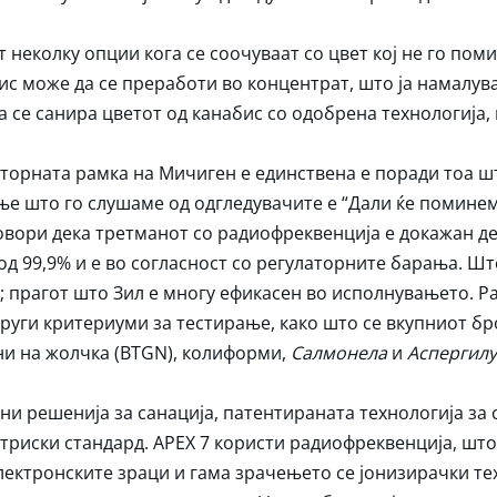
неколку опции кога се соочуваат со цвет кој не го пом
с може да се преработи во концентрат, што ја намалу
 се санира цветот од канабис со одобрена технологија,
торната рамка на Мичиген е единствена е поради тоа ш
ње што го слушаме од одгледувачите е “Дали ќе помине
говори дека третманот со радиофреквенција е докажан де
 од 99,9% и е во согласност со регулаторните барања. Шт
; прагот што Зил е многу ефикасен во исполнувањето. Р
руги критериуми за тестирање, како што се вкупниот бр
ни на жолчка (BTGN), колиформи,
Салмонела
и
Аспергилу
ни решенија за санација, патентираната технологија за с
триски стандард. APEX 7 користи радиофреквенција, што
електронските зраци и гама зрачењето се јонизирачки те