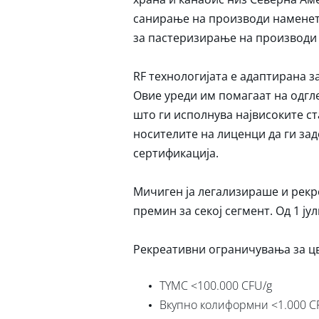
санирање на производи наменети
за пастеризирање на производи к
RF технологијата е адаптирана з
Овие уреди им помагаат на одгл
што ги исполнува највисоките ст
носителите на лиценци да ги за
сертификација.
Мичиген ја легализираше и рек
премин за секој сегмент. Од 1 ју
Рекреативни ограничувања за цве
TYMC <100.000 CFU/g
Вкупно колиформни <1.000 C