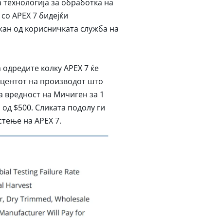
 технологија за обработка на
со APEX 7 бидејќи
жан од корисничката служба на
 одредите колку APEX 7 ќе
оцентот на производот што
а вредност на Мичиген за 1
 од $500. Сликата подолу ги
стење на APEX 7.