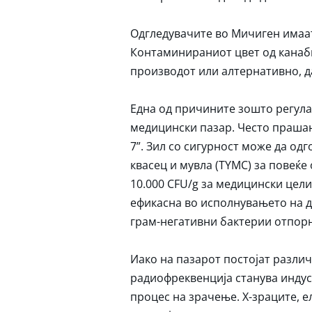
Одгледувачите во Мичиген имаат 
Контаминираниот цвет од канаби
производот или алтернативно, да
Една од причините зошто регула
медицински пазар. Често праша
7”. Зил со сигурност може да од
квасец и мувла (TYMC) за повеќе
10.000 CFU/g за медицински цели
ефикасна во исполнувањето на д
грам-негативни бактерии отпор
Иако на пазарот постојат различ
радиофреквенција станува индус
процес на зрачење. Х-зраците, 