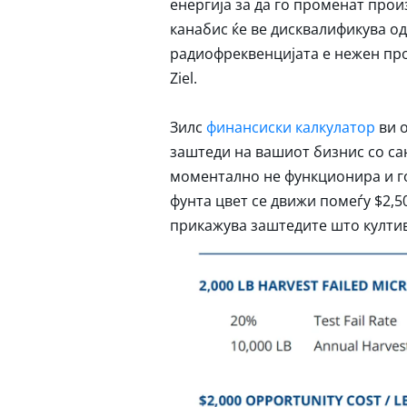
енергија за да го променат прои
канабис ќе ве дисквалификува од
радиофреквенцијата е нежен про
Ziel.
Зилс
финансиски калкулатор
ви о
заштеди на вашиот бизнис со са
моментално не функционира и го
фунта цвет се движи помеѓу $2,5
прикажува заштедите што култива