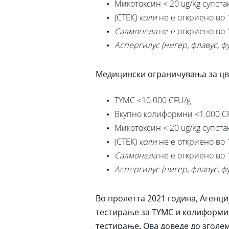
Микотоксин < 20 ug/kg супста
(СТЕК)
коли
не е откриено во 
Салмонела
не е откриено во 
Аспергилус (нигер, флавус, ф
Медицински ограничувања за цвет
TYMC <10.000 CFU/g
Вкупно колиформни <1.000 C
Микотоксин < 20 ug/kg супста
(СТЕК)
коли
не е откриено во 
Салмонела
не е откриено во 
Аспергилус (нигер, флавус, ф
Во пролетта 2021 година, Агенци
тестирање за TYMC и колиформи, 
тестирање. Ова доведе до зголе