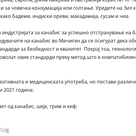
 за човечка конзумација или голтање. Уредите на Зил 
ако бадеми, индиски ореви, макадамија, сусам и чиа.
а индустријата за канабис за успешно отстранување на 
едувачите на канабис во Мичиген да се осигурат дека о
андарди за безбедност и квалитет. Покрај тоа, технологи
доволат овие стандарди преку метод што е компатибилен
реативната и медицинската употреба, но постави разли
ли 2021 година:
т од канабис, шејк, трим и киф:
FU/g