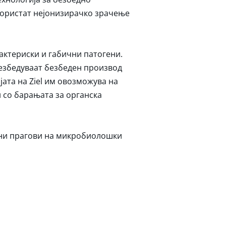
користат нејонизирачко зрачење
бактериски и габични патогени.
безбедуваат безбеден производ
јата на Ziel им овозможува на
 со барањата за органска
чни прагови на микробиолошки