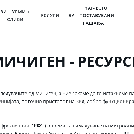
НАЈЧЕСТО
ОВИ
УРМИ +
УСЛУГИ
ЗА
ПОСТАВУВАНИ
СЛИВИ
ПРАШАЊА
ИЧИГЕН - РЕСУР
ледувачите од Мичиген, а ние сакаме да го истакнеме п
цијата, поточно пристапот на Зил, добро функционира
офреквенции (“
РФ
”“) опрема за намалување на микробни
рика, Европа, Јужна Америка и Австралија користат RF т