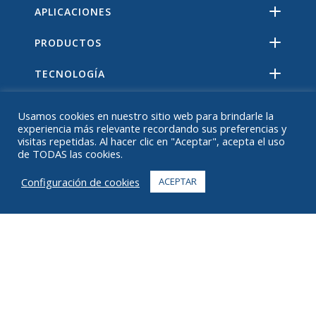
APLICACIONES
PRODUCTOS
TECNOLOGÍA
RECURSOS
Usamos cookies en nuestro sitio web para brindarle la
experiencia más relevante recordando sus preferencias y
ACERCA DE
visitas repetidas. Al hacer clic en "Aceptar", acepta el uso
de TODAS las cookies.
PREGUNTAS MÁS FRECUENTES
Configuración de cookies
ACEPTAR
CONTACTO
+1 916 623 4886
+1 888 612 9895
Sin costo
2269 Chestnut St., Suite 226 San Francisco, CA 94123
Centro de Cumplimiento
1182 Capital Dr. SO
Cedar Rapids, IA 52404