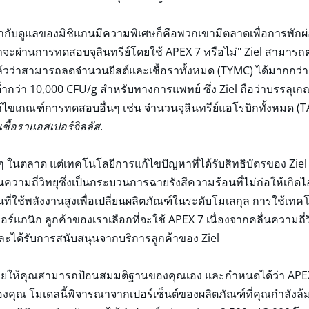
กำกับดูแลของมิชิแกนมีความพิเศษก็คือพวกเขามีตลาดเพื่อการพ
 "เราจะผ่านการทดสอบจุลินทรีย์โดยใช้ APEX 7 หรือไม่" Ziel สามาร
จน์แล้วว่าสามารถลดจำนวนยีสต์และเชื้อราทั้งหมด (TYMC) ได้มากก
ำกว่า 10,000 CFU/g สำหรับทางการแพทย์ ซึ่ง Ziel ถือว่าบรรลุเกณฑ
ก้ไขเกณฑ์การทดสอบอื่นๆ เช่น จำนวนจุลินทรีย์แอโรบิกทั้งหมด (T
เชื้อราแอสเปอร์จิลลัส
.
 ในตลาด แต่เทคโนโลยีการแก้ไขปัญหาที่ได้รับสิทธิบัตรของ Ziel ที
ามถี่วิทยุซึ่งเป็นกระบวนการฉายรังสีความร้อนที่ไม่ก่อให้เกิดไอ
่ใช้พลังงานสูงเพื่อเปลี่ยนผลิตภัณฑ์ในระดับโมเลกุล การใช้เท
์ออร์แกนิก ลูกค้าของเราเลือกที่จะใช้ APEX 7 เนื่องจากคลื่นความถ
 และได้รับการสนับสนุนจากบริการลูกค้าของ Ziel
วยให้คุณสามารถป้อนสมมติฐานของคุณเอง และกำหนดได้ว่า APEX 
คุณ โมเดลนี้พิจารณาจากเปอร์เซ็นต์ของผลิตภัณฑ์ที่คุณกำลังล้