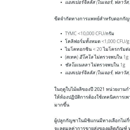
แอสเปอร์จิลลัส (ไนเจอร์, ฟลาวัส, 
ขีดจำกัดทางการแพทย์สำหรับดอกกัญชา
TYMC <10,000 CFU/กรัม
โคลิฟอร์มทั้งหมด <1,000 CFU/g
ไมโคทอกซิน < 20 ไมโครกรัมต่อ
(สเทค)
อีโคไล
ไม่ตรวจพบใน 1g
ซัลโมเนลลา
ไม่ตรวจพบใน 1g
แอสเปอร์จิลลัส (ไนเจอร์, ฟลาวัส, 
ในฤดูใบไม้ผลิของปี 2021 หน่วยงานก
ให้ห้องปฏิบัติการต้องใช้เทคนิคการเ
มากขึ้น
ผู้ปลูกกัญชาในมิชิแกนมีทางเลือกไม่ก
จะลดมูลค่าการขายส่งของผลิตภัณฑ์ หรื