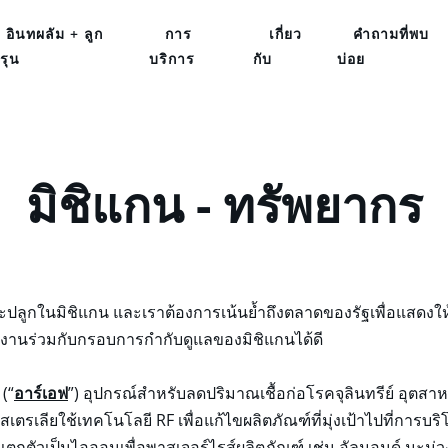
อินทผลัม + ลูก
การ
เกี่ยว
คำถามที่พบ
รุน
บริการ
กับ
บ่อย
มิชิแกน - ทรัพยากร
าะปลูกในมิชิแกน และเราต้องการเน้นย้ำถึงตลาดของรัฐเพื่อแสดงให
านร่วมกับกรอบการกำกับดูแลของมิชิแกนได้ดี
 (“
อาร์เอฟ
”) อุปกรณ์สำหรับลดปริมาณเชื้อก่อโรคจุลินทรีย์ อุตส
สเตรเลียใช้เทคโนโลยี RF เพื่อแก้ไขผลิตภัณฑ์ที่มุ่งเป้าไปที่การ
ม่แตกตัวเป็นไอออนเพื่อพาสเจอร์ไรส์ผลิตภัณฑ์ เช่น อัลมอนด์ มะม่