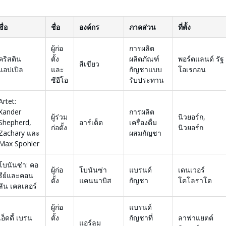
ชื่อ
ชื่อ
องค์กร
ภาคส่วน
ที่ตั้ง
ผู้ก่อ
การผลิต
คริสติน
ตั้ง
ผลิตภัณฑ์
พอร์ตแลนด์ รัฐ
สีเขียว
แอปเปิล
และ
กัญชาแบบ
โอเรกอน
ซีอีโอ
รับประทาน
Artet:
Xander
การผลิต
ผู้ร่วม
นิวยอร์ก,
Shepherd,
อาร์เต็ต
เครื่องดื่ม
ก่อตั้ง
นิวยอร์ก
Zachary และ
ผสมกัญชา
Max Spohler
โบนันซ่า: คอ
ผู้ก่อ
โบนันซ่า
แบรนด์
เดนเวอร์
รีย์และคอน
ตั้ง
แคนนาบิส
กัญชา
โคโลราโด
ลัน เคลเลอร์
ผู้ก่อ
แบรนด์
เอ็ดดี้ เบรน
ตั้ง
กัญชาที่
ลาฟาแยตต์
แอร์ลูม