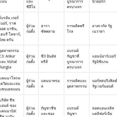
แนน
และ
บูรณาการ
นิวยอร์ก
ซีอีโอ
ครบวงจร
ไบรอัน เกอร์
เบอร์, ราฟ
ผู้ร่วม
ฮารา
การผลิตพรี
ลาสเวกัส รัฐ
จอต บาซิน,
ก่อตั้ง
ซัพพลาย
โรล
เนวาดา
เฮนรี โคชาร์,
ไทย ตรัน
อุตสาหกรรม
แบรนด์
C3: Ankur
ผู้ร่วม
ซี3 อินดัส
กัญชาที่
แอนน์อาร์เบอร์
และ Vishal
ก่อตั้ง
ทรีส์
บูรณาการ
รัฐมิชิแกน
Rungta
ครบวงจร
แคนนาโทรล:
ผู้ร่วม
แคนนาทรอ
การผลิตและ
นอร์ทสปริงฟิลด
เดวิดและเจน
ก่อตั้ง
ล
อุตสาหกรรม
รัฐเวอร์มอนต์
แซนเดลแมน
บริษัท ชีช
แอนด์ ชอง
ผู้ร่วม
กัญชาชีช
แบรนด์
ลอสแอนเจลิส
แคนนาบิส:
ก่อตั้ง
และชอง
กัญชา
แคลิฟอร์เนีย
ชีช มาริน,