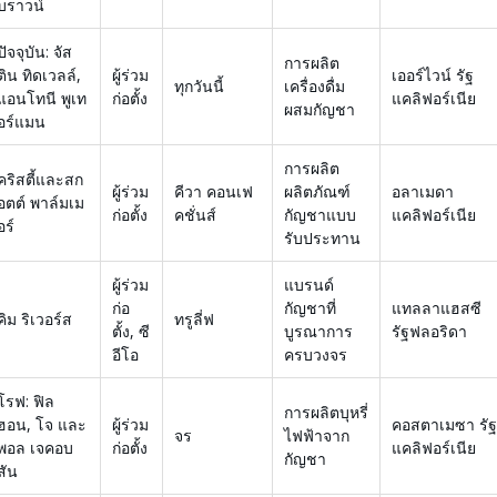
บราวน์
ปัจจุบัน: จัส
การผลิต
ติน ทิดเวลล์,
ผู้ร่วม
เออร์ไวน์ รัฐ
ทุกวันนี้
เครื่องดื่ม
แอนโทนี พูเท
ก่อตั้ง
แคลิฟอร์เนีย
ผสมกัญชา
อร์แมน
การผลิต
คริสตี้และสก
ผู้ร่วม
คีวา คอนเฟ
ผลิตภัณฑ์
อลาเมดา
อตต์ พาล์มเม
ก่อตั้ง
คชั่นส์
กัญชาแบบ
แคลิฟอร์เนีย
อร์
รับประทาน
ผู้ร่วม
แบรนด์
ก่อ
กัญชาที่
แทลลาแฮสซี
คิม ริเวอร์ส
ทรูลี่ฟ
ตั้ง, ซี
บูรณาการ
รัฐฟลอริดา
อีโอ
ครบวงจร
โรฟ: ฟิล
การผลิตบุหรี่
ฮอน, โจ และ
ผู้ร่วม
คอสตาเมซา รัฐ
จร
ไฟฟ้าจาก
พอล เจคอบ
ก่อตั้ง
แคลิฟอร์เนีย
กัญชา
สัน