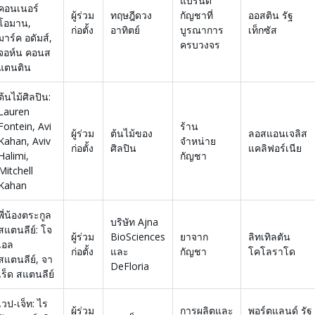
แบรนด์
คอนเนอร์
ผู้ร่วม
ทฤษฎีดวง
กัญชาที่
ออสติน รัฐ
โอมาน,
ก่อตั้ง
อาทิตย์
บูรณาการ
เท็กซัส
มาร์ค อดัมส์,
ครบวงจร
จอห์น คอนส
แตนติน
ต้นไม้ศิลปิน:
Lauren
Fontein, Avi
ร้าน
ผู้ร่วม
ต้นไม้ของ
ลอสแอนเจลิส
Kahan, Aviv
จำหน่าย
ก่อตั้ง
ศิลปิน
แคลิฟอร์เนีย
Halimi,
กัญชา
Mitchell
Kahan
พี่น้องตระกูล
บริษัท Ajna
สแตนลีย์: โจ
ผู้ร่วม
BioSciences
ยาจาก
ลิทเทิลตัน
เอล
ก่อตั้ง
และ
กัญชา
โคโลราโด
สแตนลีย์, จา
DeFloria
เร็ด สแตนลีย์
เวป-เจ็ท: ไร
ผู้ร่วม
การผลิตและ
พอร์ตแลนด์ รัฐ