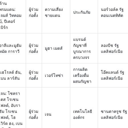
ด้าน
พรมแดน:
ผู้ร่วม
ความเสี่ยง
นอร์วอล์ค รัฐ
ประกันภัย
เจมส์ วิทคอม
ก่อตั้ง
ชายแดน
คอนเนตทิคัต
บ์, ปีเตอร์
เบิร์ก
แบรนด์
อาลีและมูฮัม
ผู้ร่วม
กัญชาที่
ลองบีช รัฐ
มูฮา เมดส์
หมัด การาวี
ก่อตั้ง
บูรณาการ
แคลิฟอร์เนีย
ครบวงจร
การผลิต
แฮโรลด์ ฮัน,
ผู้ร่วม
โอ๊คแลนด์ รัฐ
เวอร์โทซ่า
เครื่องดื่ม
เบน ลาร์สัน
ก่อตั้ง
แคลิฟอร์เนีย
ผสมกัญชา
เจน: โซครา
เตส โรเซน
เฟลด์, อับรา
ฮัม โรเซน
ผู้ร่วม
เทคโนโลยี
ซานตาครูซ รัฐ
เจน
เฟลด์, โฮ
ก่อตั้ง
องค์กร
แคลิฟอร์เนีย
เวิร์ด ฮง, เบน