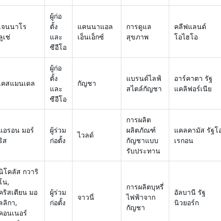
ผู้ก่อ
เจนนาโร
ตั้ง
แคนนาแอล
การดูแล
คลีฟแลนด์
ลูเช่
และ
เอ็นเอ็กซ์
สุขภาพ
โอไฮโอ
ซีอีโอ
ผู้ก่อ
ตั้ง
แบรนด์ไลฟ์
อาร์คาตา รัฐ
เคสแมนเดล
กัญชา
และ
สไตล์กัญชา
แคลิฟอร์เนีย
ซีอีโอ
การผลิต
แอรอน มอร์
ผู้ร่วม
ผลิตภัณฑ์
แคลคามัส รัฐโ
ไวลด์
ริส
ก่อตั้ง
กัญชาแบบ
เรกอน
รับประทาน
นิโคลัส กวาริ
โน,
การผลิตบุหรี่
คริสเตียน มอ
ผู้ร่วม
อัลบานี รัฐ
จาวนี่
ไฟฟ้าจาก
ลลิกา,
ก่อตั้ง
นิวยอร์ก
กัญชา
คอนเนอร์