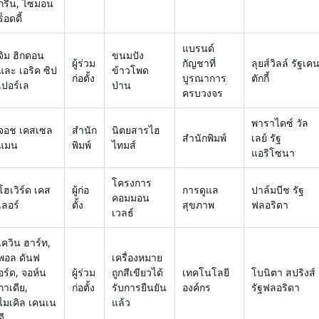
กรีน, ไซมอน
ร็อดดี้
แบรนด์
จิม ฮิกดอน
ขนมปัง
ผู้ร่วม
กัญชาที่
ลุยส์วิลล์ รัฐเค
และ เอริค ซิป
ข้าวโพด
ก่อตั้ง
บูรณาการ
ตักกี้
เปอร์เล
ป่าน
ครบวงจร
พาราไดซ์ วัล
จอช เคสเซล
สำนัก
นิตยสารไฮ
สำนักพิมพ์
เลย์ รัฐ
แมน
พิมพ์
ไทมส์
แอริโซนา
โครงการ
โฮเวิร์ด เคส
ผู้ก่อ
การดูแล
ปาล์มบีช รัฐ
คอมมอน
เลอร์
ตั้ง
สุขภาพ
ฟลอริดา
เวลธ์
เควิน ฮาร์ท,
พอล ดันฟ
เครื่องหมาย
อร์ด, จอห์น
ผู้ร่วม
ถูกสีเขียวได้
เทคโนโลยี
โบนิตา สปริงส์
กาเดีย,
ก่อตั้ง
รับการยืนยัน
องค์กร
รัฐฟลอริดา
ไมเคิล เคนเน
แล้ว
ดี