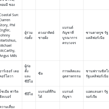
ทอมมี ชอง
Coastal Sun:
Darren
Story, Phil
แบรนด์
Engfer,
ผู้ร่วม
ดวงอาทิตย์
กัญชาที่
ซานตาครูซ รัฐ
Johnny
ก่อตั้ง
ชายฝั่ง
บูรณาการ
แคลิฟอร์เนีย
Martishius,
ครบวงจร
Michael
McCarthy,
Angus Mills
ผู้ก่อ
อาร์เธอร์ เดอ
ตั้ง
การผลิตและ
ซานฟรานซิสโ
ซีล
คอร์โดวา
และ
อุตสาหกรรม
รัฐแคลิฟอร์เนีย
ซีอีโอ
โซเมีย ฟาริด
แบรนด์ที่กิน
แบรนด์
แอตแลนตา รัฐ
ซีอีโอ
ซิลเบอร์
ได้
กัญชา
จอร์เจีย
ความเสี่ยง