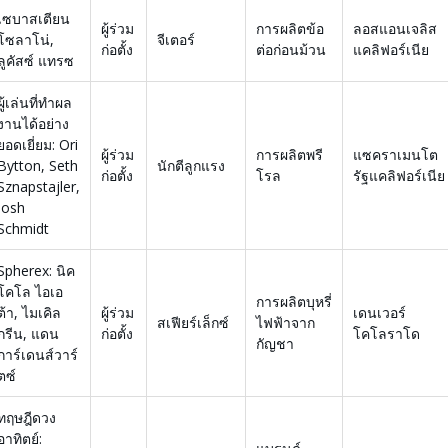
เซบาสเตียน
ผู้ร่วม
การผลิตข้อ
ลอสแอนเจลิส
โซลาโน่,
จีเตอร์
ก่อตั้ง
ต่อก่อนม้วน
แคลิฟอร์เนีย
ลูคัสซ์ แทรซ
ผู้เล่นที่ทำผล
งานได้อย่าง
ยอดเยี่ยม: Ori
ผู้ร่วม
การผลิตพรี
แซคราเมนโต
Bytton, Seth
นักตีลูกแรง
ก่อตั้ง
โรล
รัฐแคลิฟอร์เนีย
Sznapstajler,
Josh
Schmidt
Spherex: นิค
โคโล ไอเอ
การผลิตบุหรี่
ต้า, ไมเคิล
ผู้ร่วม
เดนเวอร์
สเฟียร์เล็กซ์
ไฟฟ้าจาก
กรีน, แดน
ก่อตั้ง
โคโลราโด
กัญชา
การ์เดนส์วาร์
ตซ์
ทฤษฎีดวง
อาทิตย์: