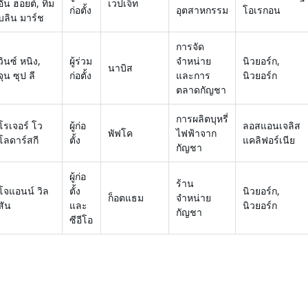
อัน ฮอยต์, ทิม
เวปเจ็ท
ก่อตั้ง
อุตสาหกรรม
โอเรกอน
บลิน มาร์ช
การจัด
วินซ์ หนิง,
ผู้ร่วม
จำหน่าย
นิวยอร์ก,
นาบิส
จุน ซุป ลี
ก่อตั้ง
และการ
นิวยอร์ก
ตลาดกัญชา
การผลิตบุหรี่
โรเจอร์ โว
ผู้ก่อ
ลอสแอนเจลิส
พัฟโค
ไฟฟ้าจาก
โลดาร์สกี
ตั้ง
แคลิฟอร์เนีย
กัญชา
ผู้ก่อ
ร้าน
โจแอนน์ วิล
ตั้ง
นิวยอร์ก,
ก็อตแธม
จำหน่าย
สัน
และ
นิวยอร์ก
กัญชา
ซีอีโอ