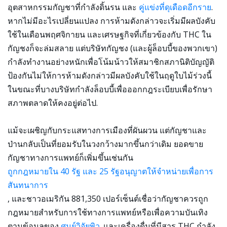
อุตสาหกรรมกัญชาที่กำลังดิ้นรน และ
คู่แข่งที่ดุเดือดอีกราย
.
หากไม่มีอะไรเปลี่ยนแปลง การห้ามดังกล่าวจะเริ่มมีผลบังคับ
ใช้ในเดือนพฤศจิกายน และเศรษฐกิจที่เกี่ยวข้องกับ THC ใน
กัญชงก็จะล่มสลาย แต่บริษัทกัญชง (และผู้ล็อบบี้ของพวกเขา)
กำลังทำงานอย่างหนักเพื่อโน้มน้าวให้สมาชิกสภานิติบัญญัติ
ป้องกันไม่ให้การห้ามดังกล่าวมีผลบังคับใช้ในฤดูใบไม้ร่วงนี้
ในขณะที่บางบริษัทกำลังล็อบบี้เพื่อออกกฎระเบียบเพื่อรักษา
สภาพตลาดให้คงอยู่ต่อไป.
แม้จะเผชิญกับกระแสทางการเมืองที่ผันผวน แต่กัญชาและ
ป่านกลับเป็นที่ยอมรับในวงกว้างมากขึ้นกว่าเดิม ยอดขาย
กัญชาทางการแพทย์ก็เพิ่มขึ้นเช่นกัน
ถูกกฎหมายใน 40 รัฐ และ 25 รัฐอนุญาตให้จำหน่ายเพื่อการ
สันทนาการ
, และชาวอเมริกัน 881,350 เปอร์เซ็นต์เชื่อว่ากัญชาควรถูก
กฎหมายสำหรับการใช้ทางการแพทย์หรือเพื่อความบันเทิง
ตามข้อมูลของ
ศูนย์วิจัยพิว
. และเครื่องดื่มที่มีสาร THC กำลัง