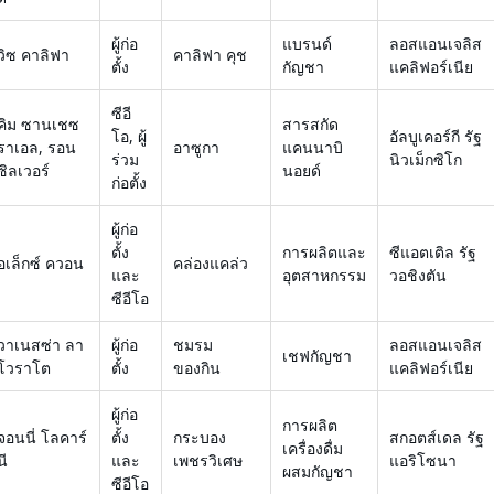
ผู้ก่อ
แบรนด์
ลอสแอนเจลิส
วิซ คาลิฟา
คาลิฟา คุช
ตั้ง
กัญชา
แคลิฟอร์เนีย
ซีอี
คิม ซานเชซ
สารสกัด
โอ, ผู้
อัลบูเคอร์กี รัฐ
ราเอล, รอน
อาซูกา
แคนนาบิ
ร่วม
นิวเม็กซิโก
ซิลเวอร์
นอยด์
ก่อตั้ง
ผู้ก่อ
ตั้ง
การผลิตและ
ซีแอตเติล รัฐ
อเล็กซ์ ควอน
คล่องแคล่ว
และ
อุตสาหกรรม
วอชิงตัน
ซีอีโอ
วาเนสซ่า ลา
ผู้ก่อ
ชมรม
ลอสแอนเจลิส
เชฟกัญชา
โวราโต
ตั้ง
ของกิน
แคลิฟอร์เนีย
ผู้ก่อ
การผลิต
จอนนี่ โลคาร์
ตั้ง
กระบอง
สกอตส์เดล รัฐ
เครื่องดื่ม
นี
และ
เพชรวิเศษ
แอริโซนา
ผสมกัญชา
ซีอีโอ