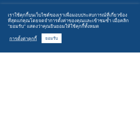
ทรัพยากร
เราใช้คุกกี้บนเว็บไซต์ของเราเพื่อมอบประสบการณ์ที่เกี่ยวข้อง
ที่สุดแก่คุณโดยจดจำการตั้งค่าของคุณและเข้าชมซ้ำ เมื่อคลิก
เกี่ยวกับ
"ยอมรับ" แสดงว่าคุณยินยอมให้ใช้คุกกี้ทั้งหมด
คำถามที่พบบ่อย
การตั้งค่าคุกกี้
ยอมรับ
ติดต่อ
+1 916 623 4886
+1 888 612 9895
โทรฟรี
2269 ถนนเชสท์นัท ห้อง 226 ซานฟรานซิสโก แคลิฟอร์เนีย 94123
ศูนย์ปฏิบัติการ
1182 ถนนแคปิตอลตะวันตกเฉียงใต้
ซีดาร์แรพิดส์, ไอโอวา 52404