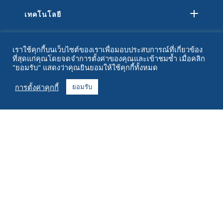
เทคโนโลยี
ทรัพยากร
เราใช้คุกกี้บนเว็บไซต์ของเราเพื่อมอบประสบการณ์ที่เกี่ยวข้อง
ที่สุดแก่คุณโดยจดจำการตั้งค่าของคุณและเข้าชมซ้ำ เมื่อคลิก
เกี่ยวกับ
"ยอมรับ" แสดงว่าคุณยินยอมให้ใช้คุกกี้ทั้งหมด
คำถามที่พบบ่อย
การตั้งค่าคุกกี้
ยอมรับ
ติดต่อ
+1 916 623 4886
+1 888 612 9895
โทรฟรี
2269 ถนนเชสท์นัท ห้อง 226 ซานฟรานซิสโก แคลิฟอร์เนีย 94123
ศูนย์ปฏิบัติการ
1182 ถนนแคปิตอลตะวันตกเฉียงใต้
ซีดาร์แรพิดส์, ไอโอวา 52404