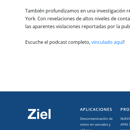
También profundizamos en una investigación rec
York. Con revelaciones de altos niveles de con
las aparentes violaciones reportadas por la publ
Escuche el podcast completo,
vinculado aquí
!
APLICACIONES
PRO
Descontaminación de
NUEVO
moho en cannabis y
APEX 