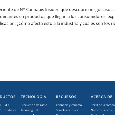
iente de NY Cannabis Insider, que descubre riesgos asocia
taminantes en productos que llegan a los consumidores, ex
icación. ¿Cómo afecta esto a la industria y cuáles son los r
DUCTOS
TECNOLOGÍA
RECURSOS
ACERCA DE
 – RFX
Frecuencia de radio
Cannabis y cáñamo
Perfil de la compa
7 – Unidades
Tecnología de
Semillas de nuez
Nuestro proceso