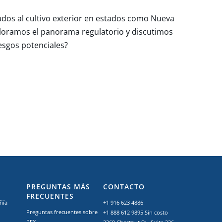
dos al cultivo exterior en estados como Nueva
ploramos el panorama regulatorio y discutimos
iesgos potenciales?
PREGUNTAS MÁS
CONTACTO
FRECUENTES
ñía
+1 916 623 4886
Preguntas frecuentes sobre
+1 888 612 9895
Sin costo
RFX