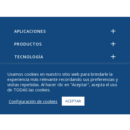
APLICACIONES
PRODUCTOS
TECNOLOGÍA
RECURSOS
Usamos cookies en nuestro sitio web para brindarle la
experiencia más relevante recordando sus preferencias y
ACERCA DE
visitas repetidas. Al hacer clic en "Aceptar", acepta el uso
de TODAS las cookies.
PREGUNTAS MÁS FRECUENTES
Configuración de cookies
ACEPTAR
CONTACTO
+1 916 623 4886
+1 888 612 9895
Sin costo
2269 Chestnut St., Suite 226 San Francisco, CA 94123