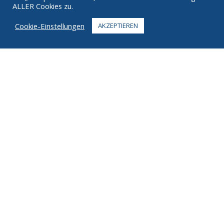
ALLER Cookies zu.
FAQ
Cookie-Einstellungen
AKZEPTIEREN
KONTAKT
+1 916 623 4886
+1 888 612 9895
Zollfrei
2269 Chestnut St., Suite 226 San Francisco, CA 94123
Fulfillment Center
1182 Capital Dr. SW
Cedar Rapids, IA 52404
© 2026 Ziel. Alle Rechte vorbehalten.
Privatsphäre
Bedingungen
Urheberrechte ©