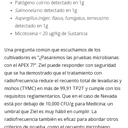
Patógeno
coli
no detectado en 1g
Salmonela
no detectado en 1g
Aspergillus (níger, flavus, fumigatus, terreus)
no
detectado en 1g
Micotoxina < 20 ug/Kg de Sustancia
Una pregunta común que escuchamos de los
cultivadores es "¿Pasaremos las pruebas microbianas
con el APEX 7?". Ziel puede responder con seguridad
que se ha demostrado que el tratamiento con
radiofrecuencia reduce el recuento total de levaduras y
mohos (TYMC) en más de 99,91 TP2T y cumple con los
requisitos reglamentarios. Que en el caso de Nevada
está por debajo de 10,000 CFU/g para Medicina; un
umbral que Ziel es muy hábil en cumplir. La
radiofrecuencia también es eficaz para abordar otros
criterios de prueba, como el recuento microbiano