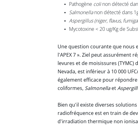
Pathogène
coli
non détecté dan
Salmonella
non détecté dans 1
Aspergillus (niger, flavus, fumig
Mycotoxine < 20 ug/Kg de Subs
Une question courante que nous ent
l'APEX 7 ». Ziel peut assurément r
levures et de moisissures (TYMC) d
Nevada, est inférieur à 10 000 UFC/
également efficace pour répondre à
coliformes,
Salmonella
et
Aspergil
Bien qu'il existe diverses solution
radiofréquence est en train de deve
d'irradiation thermique non ionis