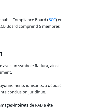
annabis Compliance Board (
BCC
) en
 le CCB Board comprend 5 membres
n
te avec un symbole Radura, ainsi
nement.
 rayonnements ionisants, a déposé
nte conclusion juridique.
mages-intérêts de RAD a été