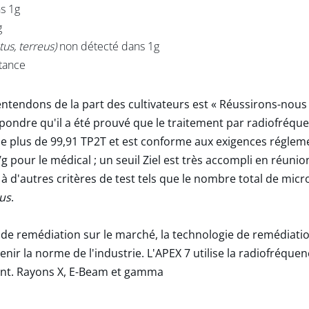
s 1g
g
atus, terreus)
non détecté dans 1g
tance
endons de la part des cultivateurs est « Réussirons-nous l
épondre qu'il a été prouvé que le traitement par radiofréqu
e plus de 99,91 TP2T et est conforme aux exigences réglemen
g pour le médical ; un seuil Ziel est très accompli en réuni
 d'autres critères de test tels que le nombre total de micr
lus
.
s de remédiation sur le marché, la technologie de remédiation
nir la norme de l'industrie. L'APEX 7 utilise la radiofréque
ant. Rayons X, E-Beam et gamma