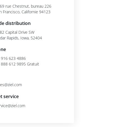
69 rue Chestnut, bureau 226
n Francisco, Californie 94123
de distribution
82 Capital Drive SW
dar Rapids, Iowa, 52404
one
 916 623 4886
 888 612 9895
Gratuit
les@ziel.com
t service
rvice@ziel.com