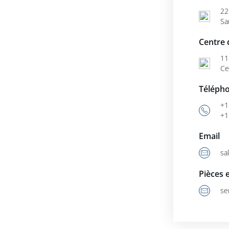
22
Sa
Centre 
11
Ce
Téléph
+1
+1
Email
sa
Pièces e
se