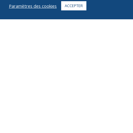
Paramètres des cookies
ACCEPTER
CONTACT
+1 916 623 4886
+1 888 612 9895
Gratuit
2269 Chestnut St., Suite 226 San Francisco, CA 94123
Centre de distribution
1182 Capital Dr. SW
Cedar Rapids, IA 52404
© 2026 Ziel Tous droits réservés
Intimité
termes
droits d'auteur