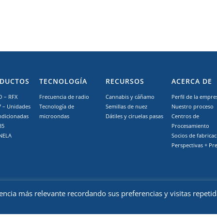
DUCTOS
TECNOLOGÍA
RECURSOS
ACERCA DE
 – RFX
Frecuencia de radio
Cannabis y cáñamo
Perfil de la empre
7 – Unidades
Tecnología de
Semillas de nuez
Nuestro proceso
ndicionadas
microondas
Dátiles y ciruelas pasas
Centros de
85
Procesamiento
NELA
Socios de fabrica
Perspectivas + Pr
encia más relevante recordando sus preferencias y visitas repetid
.