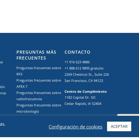
PREGUNTAS MÁS
CONTACTO
FRECUENTES
sa
+1 916 623 4886
Preguntas frecuentes sobre
+1 888 612 9895
gratuito
RFX
2269 Chestnut St., Suite 226
Preguntas frecuentes sobre
San Francisco, CA 94123
APEX 7
ción
Centro de Cumplimiento
Preguntas frecuentes sobre
ensa
1182 Capital Dr. SO
radiofrecuencia
Cedar Rapids, IA 52404
Preguntas frecuentes sobre
microbiología
Recursos de cannabis por
as.
estado y país
Configuración de cookies
ACEPTAR
Descripción general de la
certificación GMP