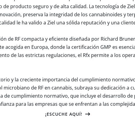
o de producto seguro y de alta calidad. La tecnología de Zi
ovación, preserva la integridad de los cannabinoides y ter
lidad le ha valido a Ziel una sólida reputación y una cliente
lución de RF compacta y eficiente diseñada por Richard Brun
nte acogida en Europa, donde la certificación GMP es esencia
iento de las estrictas regulaciones, el Rfx permite a los o
torio y la creciente importancia del cumplimiento normativo
rol microbiano de RF en cannabis, subraya su dedicación a c
ria de cumplimiento normativo, que incluye el desarrollo de 
nfianza para las empresas que se enfrentan a las compleji
¡ESCUCHE AQUÍ!