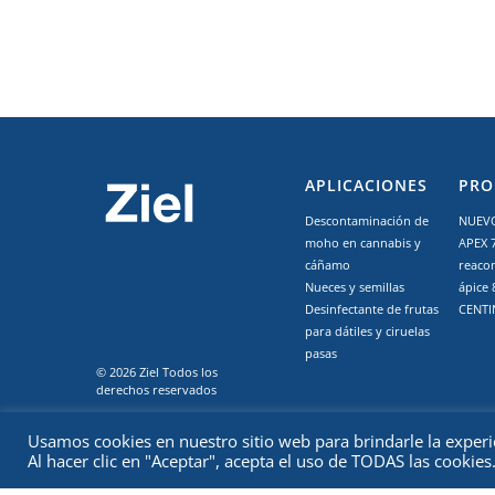
APLICACIONES
PRO
Descontaminación de
NUEVO
moho en cannabis y
APEX 
cáñamo
reaco
Nueces y semillas
ápice 
Desinfectante de frutas
CENTI
para dátiles y ciruelas
pasas
© 2026 Ziel Todos los
derechos reservados
Privacidad
Términos
Usamos cookies en nuestro sitio web para brindarle la experi
Derechos de autor
Al hacer clic en "Aceptar", acepta el uso de TODAS las cookies