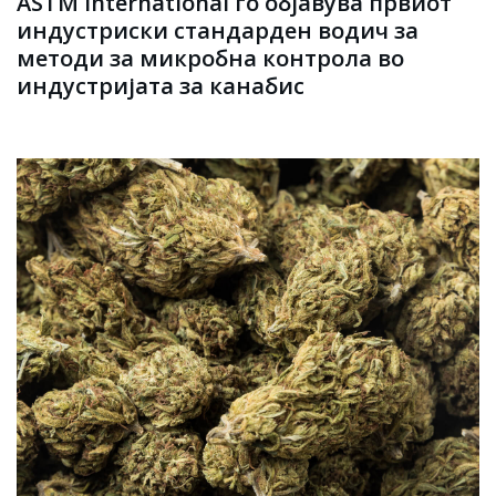
ASTM International го објавува првиот
индустриски стандарден водич за
методи за микробна контрола во
индустријата за канабис