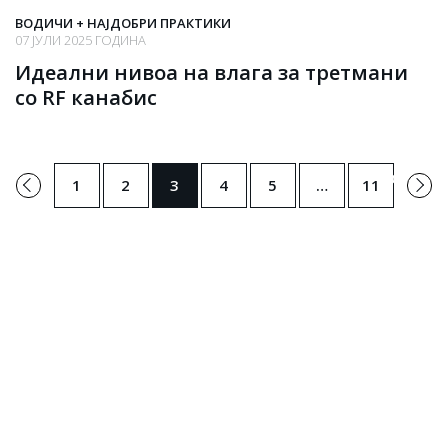
ВОДИЧИ + НАЈДОБРИ ПРАКТИКИ
07 ЈУЛИ 2025 ГОДИНА
Идеални нивоа на влага за третмани
со RF канабис
←
Следно
1
2
3
4
5
…
11
ретходно
→