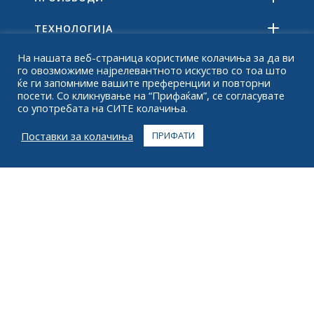
ТЕХНОЛОГИЈА
На нашата веб-страница користиме колачиња за да ви
РЕСУРСИ
го овозможиме најрелевантното искуство со тоа што
ќе ги запомниме вашите преференции и повторни
ЗА
посети. Со кликнување на “Прифаќам”, се согласувате
со употребата на СИТЕ колачиња.
НАЈЧЕСТО ПОСТАВУВАНИ ПРАШАЊА
Поставки за колачиња
ПРИФАТИ
КОНТАКТ
+1 916 623 4886
+1 888 612 9895
Бесплатен повик
2269 Честнат ул., Апартман 226 Сан Франциско,
Калифорнија 94123
Центар за исполнување
1182 Капитал Драјв ЈЗ
Сидар Рапидс, Ајова 52404