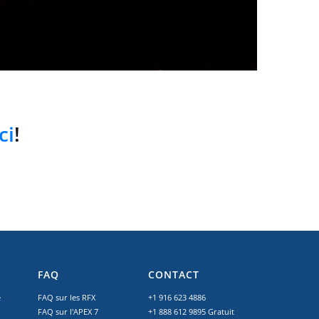
ci
!
FAQ
CONTACT
é
FAQ sur les RFX
+1 916 623 4886
FAQ sur l'APEX 7
+1 888 612 9895
Gratuit