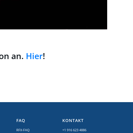
ion an.
Hier
!
FAQ
KONTAKT
RFX-FAQ
+1 916 623 4886