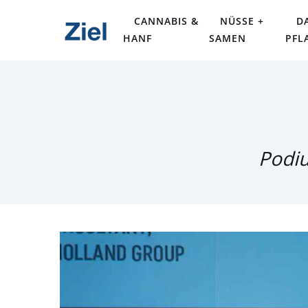
CANNABIS &
NÜSSE +
D
HANF
SAMEN
PFL
Podiu