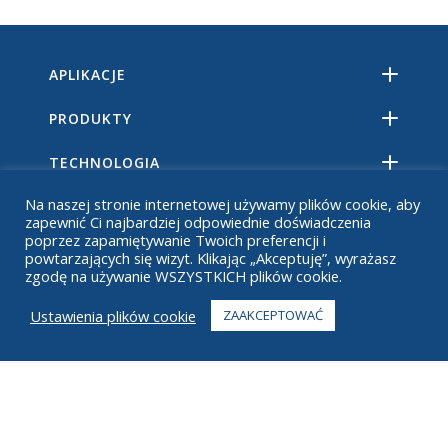
APLIKACJE
PRODUKTY
TECHNOLOGIA
Na naszej stronie internetowej używamy plików cookie, aby
ZASOBY
zapewnić Ci najbardziej odpowiednie doświadczenia
poprzez zapamiętywanie Twoich preferencji i
O
powtarzających się wizyt. Klikając „Akceptuję”, wyrażasz
zgodę na używanie WSZYSTKICH plików cookie.
CZĘSTO ZADAWANE PYTANIA
Ustawienia plików cookie
ZAAKCEPTOWAĆ
KONTAKT
+1 916 623 4886
+1 888 612 9895
Bez opłat
2269 Chestnut St., Suite 226 San Francisco, Kalifornia 94123