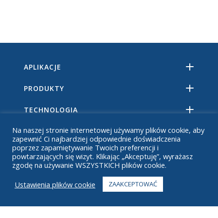
APLIKACJE
PRODUKTY
TECHNOLOGIA
Na naszej stronie internetowej używamy plików cookie, aby
ZASOBY
zapewnić Ci najbardziej odpowiednie doświadczenia
poprzez zapamiętywanie Twoich preferencji i
O
powtarzających się wizyt. Klikając „Akceptuję”, wyrażasz
zgodę na używanie WSZYSTKICH plików cookie.
CZĘSTO ZADAWANE PYTANIA
Ustawienia plików cookie
ZAAKCEPTOWAĆ
KONTAKT
+1 916 623 4886