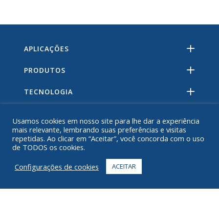
APLICAÇÕES
PRODUTOS
TECNOLOGIA
RECURSOS
Usamos cookies em nosso site para lhe dar a experiência
mais relevante, lembrando suas preferências e visitas
SOBRE
repetidas. Ao clicar em “Aceitar”, você concorda com o uso
de TODOS os cookies.
PERGUNTAS FREQUENTES
Configurações de cookies
ACEITAR
CONTATO
+1 916 623 4886
+1 888 612 9895
Ligação gratuita
2269 Chestnut St., Suite 226 São Francisco, CA 94123