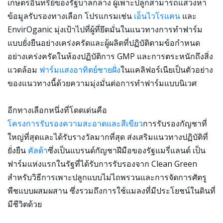
เกษตรอินทรีย์ของรัฐบาลกลาง ผู้เพาะปลูกสามารถแสวงหา
ข้อมูลรับรองทางเลือก โปรแกรมเช่น
เอ็นไวโรแคน
และ
EnvirOganic มุ่งเป้าไปที่ผู้ที่ยึดมั่นในแนวทางการทำฟาร์ม
แบบยั่งยืนอย่างเคร่งครัดและผู้ผลิตที่ปฏิบัติตามข้อกำหนด
อย่างเคร่งครัดในห้องปฏิบัติการ GMP และการตระหนักถึงสิ่ง
แวดล้อม
ฟาร์มแสงอาทิตย์ชายฝั่ง
ในแคลิฟอร์เนียเป็นตัวอย่าง
ของแนวทางนี้ด้วยความมุ่งมั่นต่อการทำฟาร์มแบบนิเวศ
อีกทางเลือกหนึ่งที่โดดเด่นคือ
โครงการรับรองความสะอาดและสีเขียว
การรับรองกัญชาที่
ใหญ่ที่สุดและได้รับรางวัลมากที่สุด ส่งเสริมแนวทางปฏิบัติที่
ยั่งยืน
คัลต้า
ซึ่งเป็นแบรนด์กัญชาฝีมือของรัฐแมรี่แลนด์ เป็น
ฟาร์มแห่งแรกในรัฐที่ได้รับการรับรองจาก Clean Green
สำหรับวิธีการเพาะปลูกแบบไม่ไถพรวนและการจัดการศัตรู
พืชแบบผสมผสาน ซึ่งรวมถึงการใช้แมลงที่มีประโยชน์ในดินที่
มีชีวิตด้วย