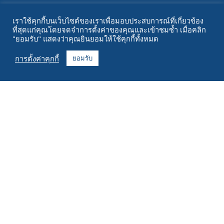
ทรัพยากร
เราใช้คุกกี้บนเว็บไซต์ของเราเพื่อมอบประสบการณ์ที่เกี่ยวข้อง
ที่สุดแก่คุณโดยจดจำการตั้งค่าของคุณและเข้าชมซ้ำ เมื่อคลิก
เกี่ยวกับ
"ยอมรับ" แสดงว่าคุณยินยอมให้ใช้คุกกี้ทั้งหมด
คำถามที่พบบ่อย
การตั้งค่าคุกกี้
ยอมรับ
ติดต่อ
+1 916 623 4886
+1 888 612 9895
โทรฟรี
2269 ถนนเชสท์นัท ห้อง 226 ซานฟรานซิสโก แคลิฟอร์เนีย 94123
ศูนย์ปฏิบัติการ
1182 ถนนแคปิตอลตะวันตกเฉียงใต้
ซีดาร์แรพิดส์, ไอโอวา 52404